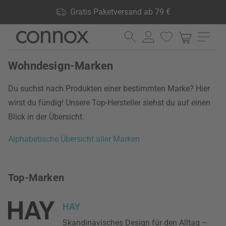
Shop Vorteile: Gratis Paketversand ab 79 €, 24.000 Produkte
Gratis Paketversand ab 79 €
lagernd, 60 Tage Rückgaberecht
Direkt
Direkt
zum
zum
Seiteninhalt
Suchfeld
Wohndesign-Marken
springen
springen
Du suchst nach Produkten einer bestimmten Marke? Hier
wirst du fündig! Unsere Top-Hersteller siehst du auf einen
Blick in der Übersicht.
Alphabetische Übersicht aller Marken
Top-Marken
HAY
Skandinavisches Design für den Alltag –