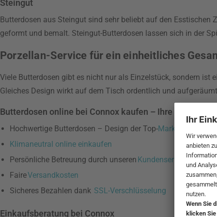
Steingut
Butterdosen aus Steingut sind sehr beliebt auf den Esstischen 
geformt und bemalt. Steingut-Butterdosen lassen sich in der Sp
Porzellan-Service für ein einheitliches Gesa
Viele Butterdosen gibt es nicht nur als Einzelstück, sondern ist 
Gleiches Design wirkt auf dem Tisch ordentlich und aufgeräumt
Butterdosen online bei Connox kaufen – Ihre Vorteile i
Hochwertige Butterdosen – Design der Top-
Marken
Klimaneutral online einkaufen
Persönliche Betreuung durch unseren
Kundenservice
Faire
Versandkosten
Sicheres Bezahlen dank
SSL-Verschlüsselung
Einkaufsberatung bei Connox