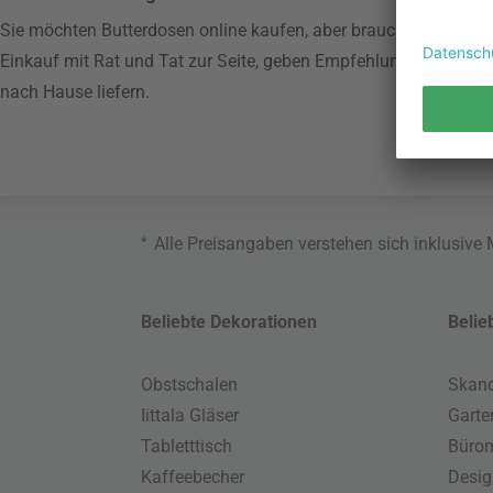
Sie möchten Butterdosen online kaufen, aber brauchen Unterstü
Einkauf mit Rat und Tat zur Seite, geben Empfehlungen und kön
nach Hause liefern.
*
Alle Preisangaben verstehen sich inklusive
Beliebte Dekorationen
Belie
Obstschalen
Skand
Iittala Gläser
Gart
Tabletttisch
Büro
Kaffeebecher
Desig