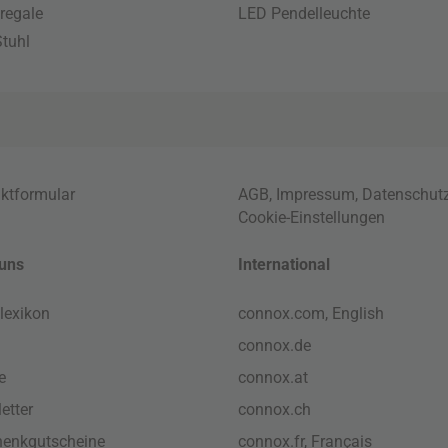
regale
LED Pendelleuchte
tuhl
ktformular
AGB
,
Impressum
,
Datenschut
Cookie-Einstellungen
uns
International
lexikon
connox.com, English
connox.de
e
connox.at
etter
connox.ch
enkgutscheine
connox.fr, Français