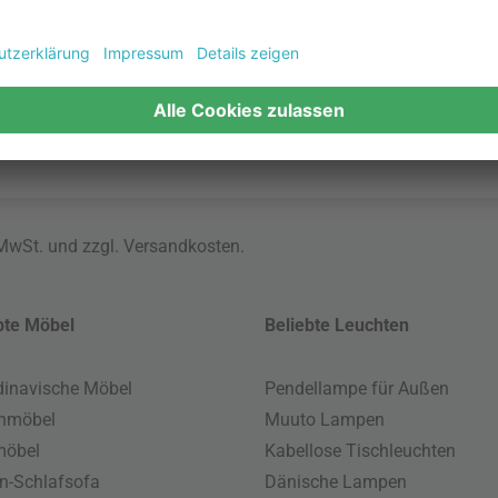
tzung? Wenden Sie sich jederzeit gern an unseren
Kundenservic
nen Fragen schnell klären. Lassen Sie sich Ihren Wunschartike
 MwSt. und zzgl.
Versandkosten
.
bte Möbel
Beliebte Leuchten
inavische Möbel
Pendellampe für Außen
enmöbel
Muuto Lampen
möbel
Kabellose Tischleuchten
n-Schlafsofa
Dänische Lampen