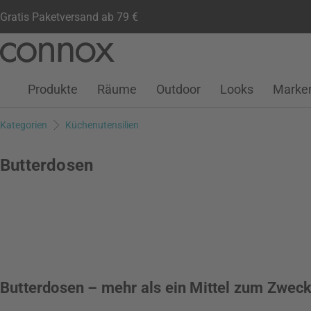
Gratis Paketversand ab 79 €
Kundenkonto
Wunschliste
Warenkorb
Direkt
Direkt
zum
zum
Seiteninhalt
Suchfeld
Produkte
Räume
Outdoor
Looks
Marke
springen
springen
Kategorien
Küchenutensilien
Butterdosen
Butterdosen – mehr als ein Mittel zum Zwec