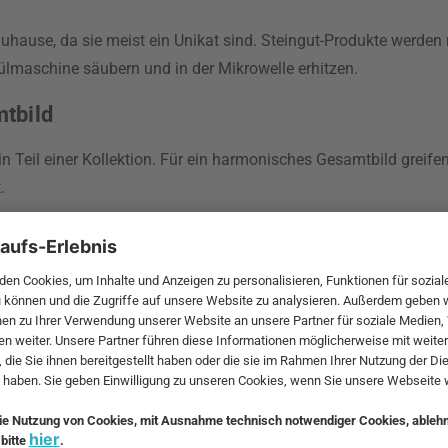
Zuhause, da sie meist ein Unikat sind. Steingut-Produkte werden
ülmaschine säubern und in der Mikrowelle erhitzen.
mtbild
ein Teil einer Kollektion. Für ein harmonisches Gesamtbild greifen
.
m Überblick