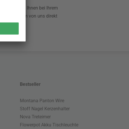
e
. Wir stehen Ihnen bei Ihrem
l dann bequem von uns direkt
Bestseller
Montana Panton Wire
Stoff Nagel Kerzenhalter
Nova Treteimer
Flowerpot Akku Tischleuchte