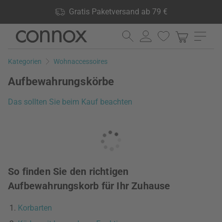
Shop Vorteile: Gratis Paketversand ab 79 €, 24.000 Produkte
Gratis Paketversand ab 79 €
lagernd, 60 Tage Rückgaberecht
Direkt
Direkt
zum
zum
Seiteninhalt
Suchfeld
Kategorien
Wohnaccessoires
springen
springen
Aufbewahrungskörbe
Das sollten Sie beim Kauf beachten
So finden Sie den richtigen
Aufbewahrungskorb für Ihr Zuhause
Korbarten