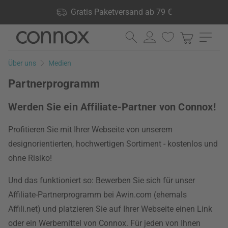
Shop Vorteile: Gratis Paketversand ab 79 €, 24.000 Produkte
Gratis Paketversand ab 79 €
lagernd, 60 Tage Rückgaberecht
Direkt
Direkt
zum
zum
Seiteninhalt
Suchfeld
Über uns
Medien
springen
springen
Partnerprogramm
Werden Sie ein Affiliate-Partner von Connox!
Profitieren Sie mit Ihrer Webseite von unserem
designorientierten, hochwertigen Sortiment - kostenlos und
ohne Risiko!
Und das funktioniert so: Bewerben Sie sich für unser
Affiliate-Partnerprogramm bei Awin.com (ehemals
Affili.net) und platzieren Sie auf Ihrer Webseite einen Link
oder ein Werbemittel von Connox. Für jeden von Ihnen