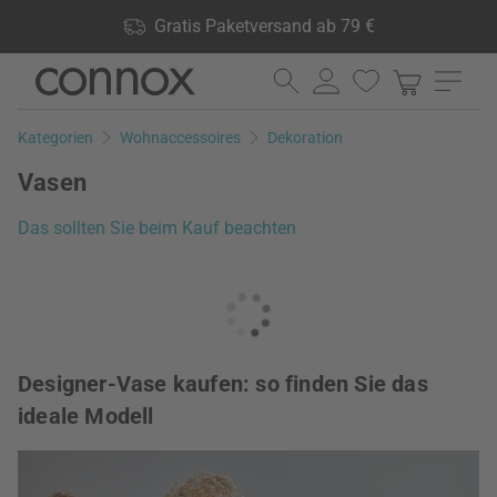
Shop Vorteile: Gratis Paketversand ab 79 €, 24.000 Produkte
Gratis Paketversand ab 79 €
lagernd, 60 Tage Rückgaberecht
Direkt
Direkt
zum
zum
Seiteninhalt
Suchfeld
Kategorien
Wohnaccessoires
Dekoration
springen
springen
Vasen
Das sollten Sie beim Kauf beachten
Designer-Vase kaufen: so finden Sie das
ideale Modell