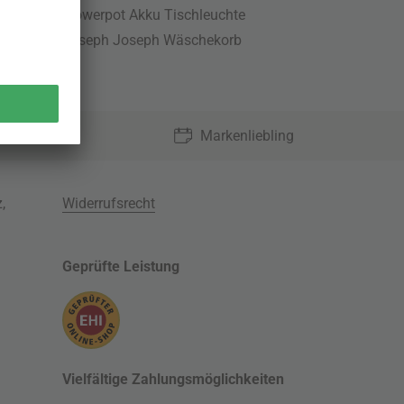
Flowerpot Akku Tischleuchte
Joseph Joseph Wäschekorb
Markenliebling
z
,
Widerrufsrecht
Geprüfte Leistung
Vielfältige Zahlungsmöglichkeiten