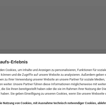
 MwSt. und zzgl.
Versandkosten
.
bte Möbel
Beliebte Leuchten
inavische Möbel
Pendellampe für Außen
enmöbel
Muuto Lampen
möbel
Kabellose Tischleuchten