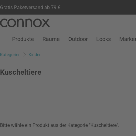
Gratis Paketversand ab 79 €
Kundenkonto
Wunschliste
Warenkorb
Direkt
Direkt
zum
zum
Seiteninhalt
Suchfeld
Produkte
Räume
Outdoor
Looks
Marke
springen
springen
Kategorien
Kinder
Kuscheltiere
Bitte wähle ein Produkt aus der Kategorie "Kuscheltiere".