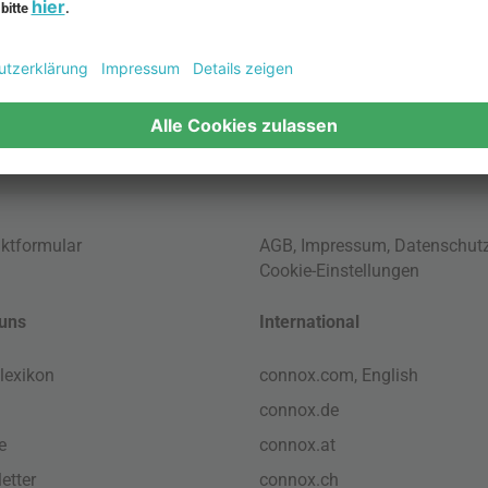
n-Schlafsofa
Dänische Lampen
regale
LED Pendelleuchte
tuhl
ktformular
AGB
,
Impressum
,
Datenschut
Cookie-Einstellungen
uns
International
lexikon
connox.com, English
connox.de
e
connox.at
etter
connox.ch