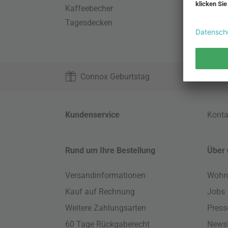
Kaffeebecher
Desig
Tagesdecken
Wand
HAY S
Connox Geburtstag
Kundenservice
Konta
Rund um Ihre Bestellung
Über 
Versandinformationen
Wohn
Kauf auf Rechnung
Jobs
Weitere Zahlungsarten
Press
60 Tage Rückgaberecht
Newsl