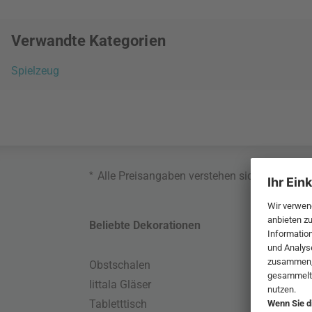
Verwandte Kategorien
Spielzeug
*
Alle Preisangaben verstehen sich inklusive
Beliebte Dekorationen
Belie
Obstschalen
Skand
Iittala Gläser
Gart
Tabletttisch
Büro