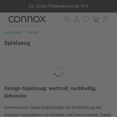
Shop Vorteile: Gratis Paketversand ab 79 €, 24.000 Produkte
Gratis Paketversand ab 79 €
lagernd, 60 Tage Rückgaberecht
Direkt
Direkt
zum
zum
Seiteninhalt
Suchfeld
Kategorien
Kinder
springen
springen
Spielzeug
Design-Spielzeug: wertvoll, nachhaltig,
dekorativ
Gemeinsame Spiele begünstigen die Entwicklung der
sozialen Kompetenz von Kindern und Erwachsenen. Dabei