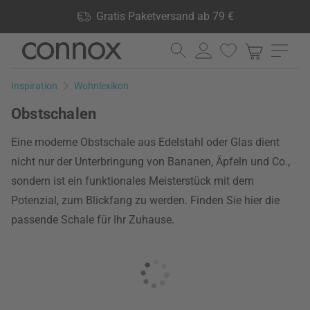
Shop Vorteile: Gratis Paketversand ab 79 €, 24.000 Produkte
Gratis Paketversand ab 79 €
lagernd, 60 Tage Rückgaberecht
Direkt
Direkt
zum
zum
Seiteninhalt
Suchfeld
Inspiration
Wohnlexikon
springen
springen
Obstschalen
Eine moderne Obstschale aus Edelstahl oder Glas dient
nicht nur der Unterbringung von Bananen, Äpfeln und Co.,
sondern ist ein funktionales Meisterstück mit dem
Potenzial, zum Blickfang zu werden. Finden Sie hier die
passende Schale für Ihr Zuhause.