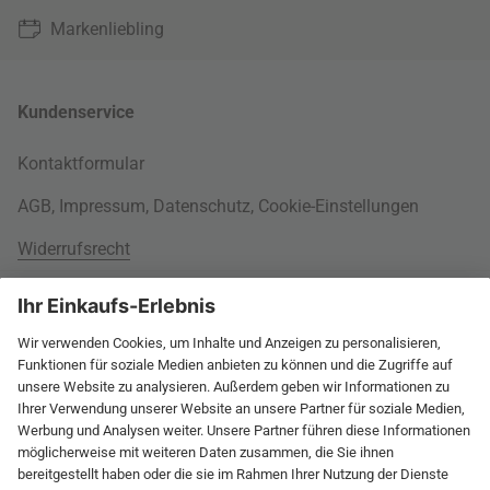
Markenliebling
Kundenservice
Kontaktformular
AGB
,
Impressum
,
Datenschutz
,
Cookie-Einstellungen
Widerrufsrecht
Rund um Ihre Bestellung
Versandinformationen
Über uns
Kauf auf Rechnung
Wohnlexikon
International
Weitere Zahlungsarten
Jobs
60 Tage Rückgaberecht
connox.com, English
Geprüfte Leistung
Presse