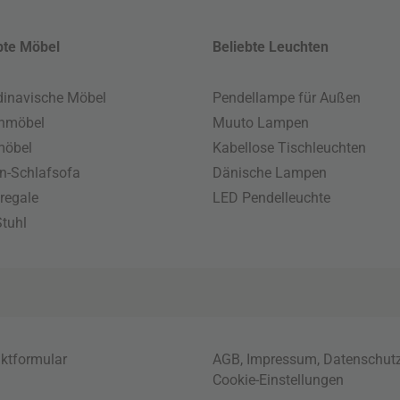
bte Möbel
Beliebte Leuchten
inavische Möbel
Pendellampe für Außen
enmöbel
Muuto Lampen
möbel
Kabellose Tischleuchten
n-Schlafsofa
Dänische Lampen
regale
LED Pendelleuchte
tuhl
ktformular
AGB
,
Impressum
,
Datenschut
Cookie-Einstellungen