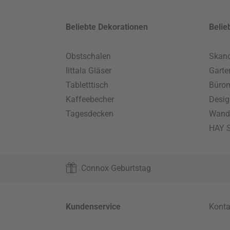
Beliebte Dekorationen
Belie
Obstschalen
Skand
Iittala Gläser
Gart
Tabletttisch
Büro
Kaffeebecher
Desig
Tagesdecken
Wand
HAY S
Connox Geburtstag
Kundenservice
Konta