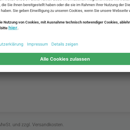
 MwSt. und zzgl.
Versandkosten
.