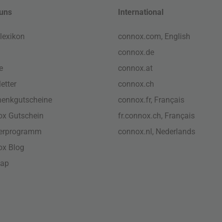
uns
International
lexikon
connox.com, English
connox.de
e
connox.at
etter
connox.ch
enkgutscheine
connox.fr, Français
x Gutschein
fr.connox.ch, Français
nerprogramm
connox.nl, Nederlands
ox Blog
map