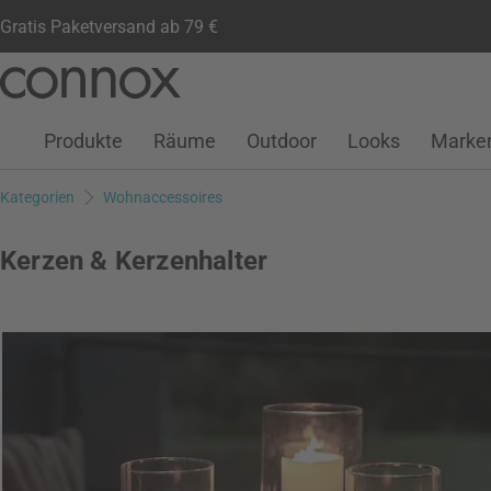
Gratis Paketversand ab 79 €
Kundenkonto
Wunschliste
Warenkorb
Direkt
Direkt
zum
zum
Seiteninhalt
Suchfeld
Produkte
Räume
Outdoor
Looks
Marke
springen
springen
Kategorien
Wohnaccessoires
Kerzen & Kerzenhalter