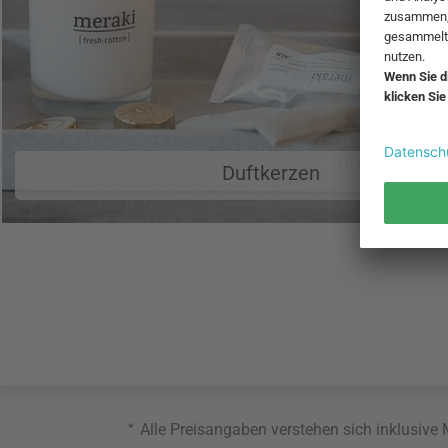
Duftkerzen
*
Alle Preisangaben verstehen sich inklusive