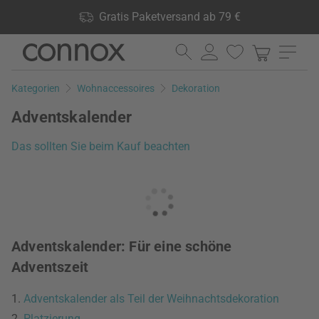
Shop Vorteile: Gratis Paketversand ab 79 €, 24.000 Produkte
Gratis Paketversand ab 79 €
lagernd, 60 Tage Rückgaberecht
Direkt
Direkt
zum
zum
Seiteninhalt
Suchfeld
Kategorien
Wohnaccessoires
Dekoration
springen
springen
Adventskalender
Das sollten Sie beim Kauf beachten
Adventskalender: Für eine schöne
Adventszeit
1.
Adventskalender als Teil der Weihnachtsdekoration
2.
Platzierung