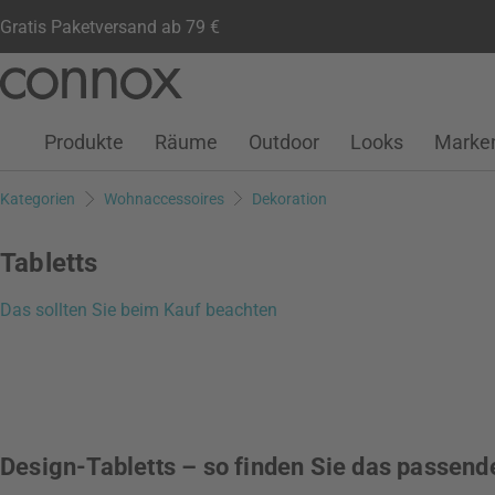
Gratis Paketversand ab 79 €
Kundenkonto
Wunschliste
Warenkorb
Direkt
Direkt
zum
zum
Seiteninhalt
Suchfeld
Produkte
Räume
Outdoor
Looks
Marke
springen
springen
Kategorien
Wohnaccessoires
Dekoration
Tabletts
Das sollten Sie beim Kauf beachten
Design-Tabletts – so finden Sie das passend