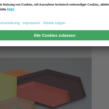
lt einen Kontrast der Formen schaffen möchte, passen runde Tabl