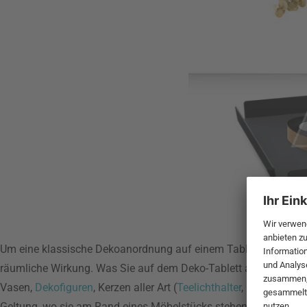
Um eine klassische Dekoanordnung auf einem Tablett zu kreieren
räumliche Wirkung. Was Sie auf dem Deko-Tablett anordnen, ist
Vasen,
Dekofiguren
, Kerzen aller Art (
Teelichthalter
,
Kerzenständ
Geltung, wo sie am Rand eines Möbelstücks stehen, z.B. auf
Si