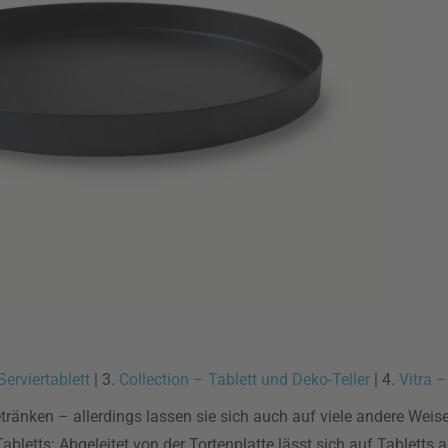
erviertablett
| 3.
Collection – Tablett und Deko-Teller
| 4.
Vitra –
änken – allerdings lassen sie sich auch auf viele andere Weisen
bletts: Abgeleitet von der Tortenplatte lässt sich auf Tabletts