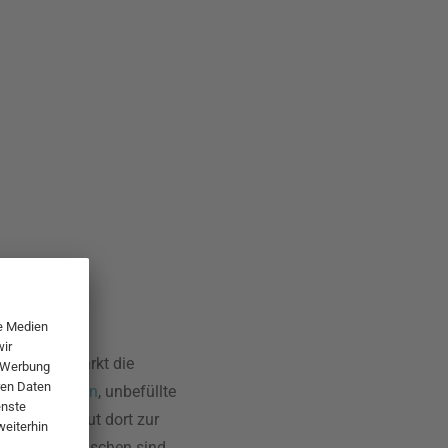
diese verstärkt die
en
und
Töpfen
, unbefüllte
besonders gut dort zur
l- und Couchtischen sind