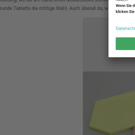
runde Tabletts die richtige Wahl. Auch überall da, wo man gezie