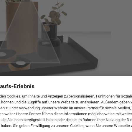
, schaffen Sie eine möglichst deutliche Höhenstaffelung. Denn 
 Ihnen frei überlassen. Klassische Elemente sind Blumen in
Vas
er
) oder
Schälchen
und
Bonbonnieren
. Eckige Tabletts kommen 
deboards
oder
Kommoden
. Auf Esstischen sowie runden Beistel