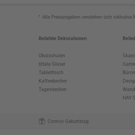
*
Alle Preisangaben verstehen sich inklusive
Beliebte Dekorationen
Belie
Obstschalen
Skand
Iittala Gläser
Gart
Tabletttisch
Büro
Kaffeebecher
Desig
Tagesdecken
Wand
HAY S
Connox Geburtstag