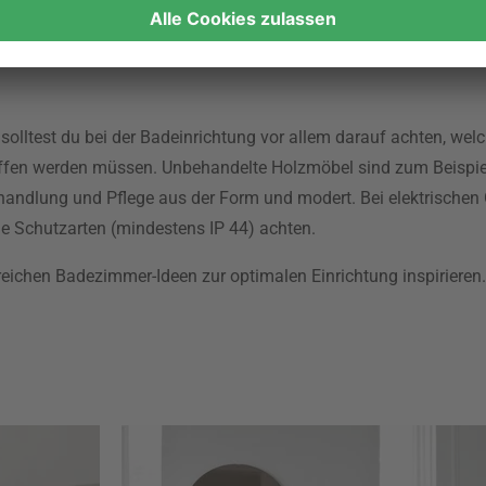
lltägliche Leben erleichtern. Vom
Spiegel
und Badezimmerschran
rste – es gibt viele Dinge die dem Alltag im Bad gewachsen sei
olltest du bei der Badeinrichtung vor allem darauf achten, welc
offen werden müssen. Unbehandelte Holzmöbel sind zum Beispie
andlung und Pflege aus der Form und modert. Bei elektrischen 
e Schutzarten (mindestens IP 44) achten.
eichen Badezimmer-Ideen zur optimalen Einrichtung inspirieren