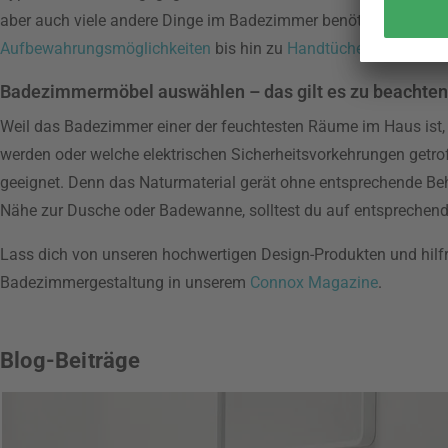
aber auch viele andere Dinge im Badezimmer benötigt, die das a
Aufbewahrungsmöglichkeiten
bis hin zu
Handtüchern
und WC-Bü
Badezimmermöbel auswählen – das gilt es zu beachten
Weil das Badezimmer einer der feuchtesten Räume im Haus ist, s
werden oder welche elektrischen Sicherheitsvorkehrungen getr
geeignet. Denn das Naturmaterial gerät ohne entsprechende Beh
Nähe zur Dusche oder Badewanne, solltest du auf entsprechend
Lass dich von unseren hochwertigen Design-Produkten und hilfr
Badezimmergestaltung in unserem
Connox Magazine
.
Blog-Beiträge