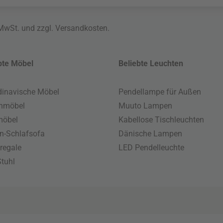
 MwSt. und zzgl.
Versandkosten
.
bte Möbel
Beliebte Leuchten
inavische Möbel
Pendellampe für Außen
enmöbel
Muuto Lampen
möbel
Kabellose Tischleuchten
n-Schlafsofa
Dänische Lampen
regale
LED Pendelleuchte
tuhl