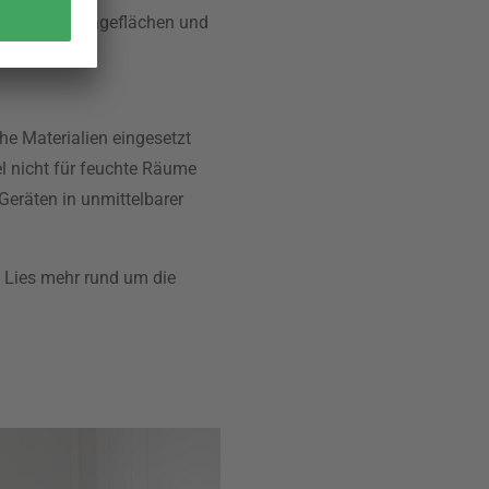
k über Ablageflächen und
n sollten.
he Materialien eingesetzt
l nicht für feuchte Räume
Geräten in unmittelbarer
. Lies mehr rund um die