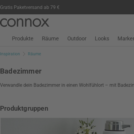
Gratis Paketversand ab 79 €
Kundenkonto
Wunschliste
Warenkorb
Direkt
Direkt
zum
zum
Seiteninhalt
Suchfeld
Produkte
Räume
Outdoor
Looks
Marke
springen
springen
Inspiration
Räume
Badezimmer
Verwandle dein Badezimmer in einen Wohlfühlort – mit Badezi
Produktgruppen