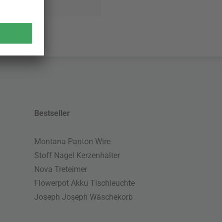
Bestseller
Montana Panton Wire
Stoff Nagel Kerzenhalter
Nova Treteimer
Flowerpot Akku Tischleuchte
Joseph Joseph Wäschekorb