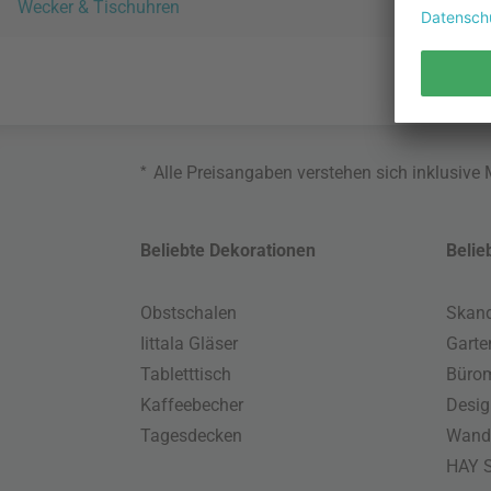
Wecker & Tischuhren
*
Alle Preisangaben verstehen sich inklusive
Beliebte Dekorationen
Belie
Obstschalen
Skand
Iittala Gläser
Gart
Tabletttisch
Büro
Kaffeebecher
Desig
Tagesdecken
Wand
HAY S