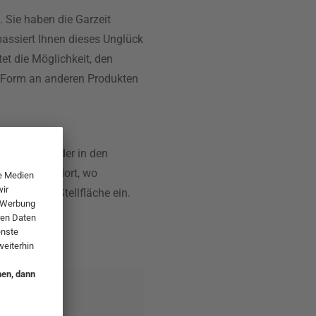
. Sie haben die Garzeit
passiert Ihnen dieses Unglück
tet die Möglichkeit, den
er Form an anderen Produkten
eitsflächen oder in den
der überall dort, wo
sätzliche Stellfläche ein.
n!