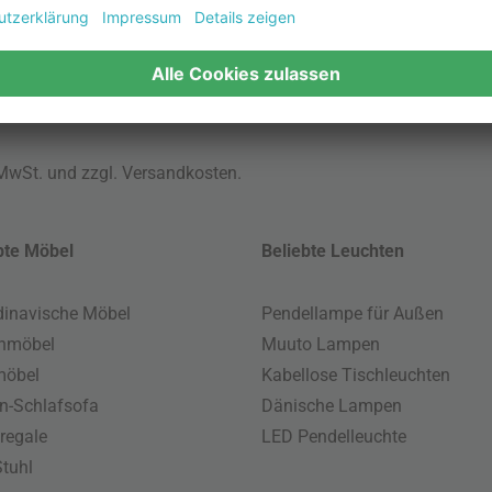
 MwSt. und zzgl.
Versandkosten
.
bte Möbel
Beliebte Leuchten
inavische Möbel
Pendellampe für Außen
enmöbel
Muuto Lampen
möbel
Kabellose Tischleuchten
n-Schlafsofa
Dänische Lampen
regale
LED Pendelleuchte
tuhl