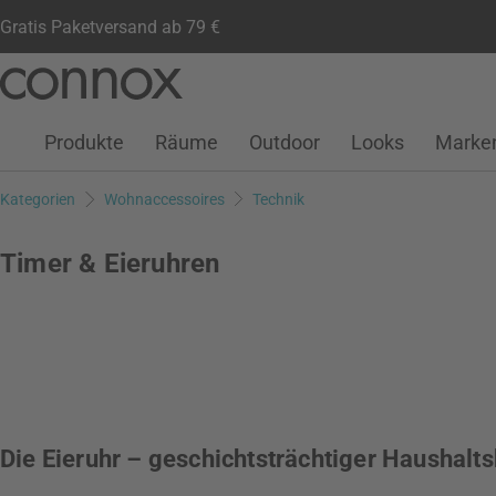
Gratis Paketversand ab 79 €
Kundenkonto
Wunschliste
Warenkorb
Direkt
Direkt
zum
zum
Seiteninhalt
Suchfeld
Produkte
Räume
Outdoor
Looks
Marke
springen
springen
Kategorien
Wohnaccessoires
Technik
Timer & Eieruhren
Die Eieruhr – geschichtsträchtiger Haushalts