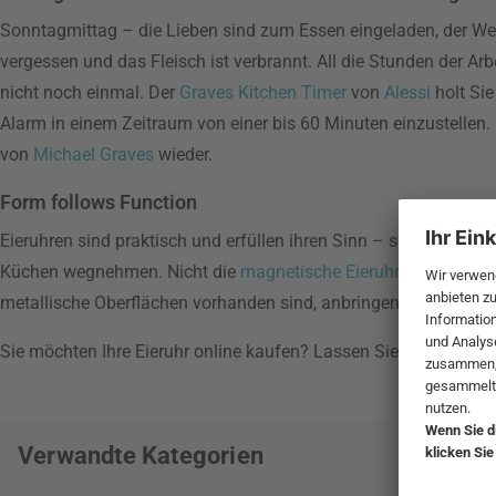
Sonntagmittag – die Lieben sind zum Essen eingeladen, der Wein s
vergessen und das Fleisch ist verbrannt. All die Stunden der Ar
nicht noch einmal. Der
Graves Kitchen Timer
von
Alessi
holt Sie
Alarm in einem Zeitraum von einer bis 60 Minuten einzustellen.
von
Michael Graves
wieder.
Form follows Function
Eieruhren sind praktisch und erfüllen ihren Sinn – so viel steht 
Küchen wegnehmen. Nicht die
magnetische Eieruhr
von
Eva So
metallische Oberflächen vorhanden sind, anbringen. So haben Si
Sie möchten Ihre Eieruhr online kaufen? Lassen Sie sich sie b
Verwandte Kategorien