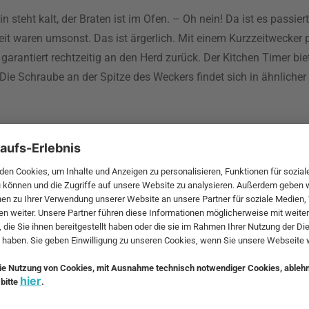
teht kalt, der Braten ist im Ofen. – Oh nein! Da ist es passiert
beit waren umsonst. Das ist ärgerlich. Mit einem Kurzzeitwecker 
 garantiert rechtzeitig an den Herd zurück. Der Kitchen Timer bie
 Die Schraube an der Spitze des Weckers findet sich in ähnlich
fest. Dennoch stören sich viele daran, dass sie Platz auf den Arb
lo
. Sie lässt sich an der Kühlschranktür, der Dunstabzugshaube o
e die Garzeiten stets in Augenhöhe und der Timer nimmt keine zu
equem und innerhalb weniger Werktage von uns nach Hause liefer