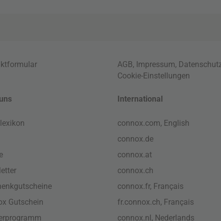
ktformular
AGB
,
Impressum
,
Datenschut
Cookie-Einstellungen
uns
International
lexikon
connox.com, English
connox.de
e
connox.at
etter
connox.ch
enkgutscheine
connox.fr, Français
x Gutschein
fr.connox.ch, Français
nerprogramm
connox.nl, Nederlands