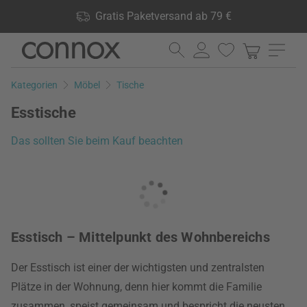
Shop Vorteile: Gratis Paketversand ab 79 €, 24.000 Produkte
Gratis Paketversand ab 79 €
lagernd, 60 Tage Rückgaberecht
Direkt
Direkt
zum
zum
Seiteninhalt
Suchfeld
Kategorien
Möbel
Tische
springen
springen
Esstische
Das sollten Sie beim Kauf beachten
Esstisch – Mittelpunkt des Wohnbereichs
Der Esstisch ist einer der wichtigsten und zentralsten
Plätze in der Wohnung, denn hier kommt die Familie
zusammen, speist gemeinsam und bespricht die neusten