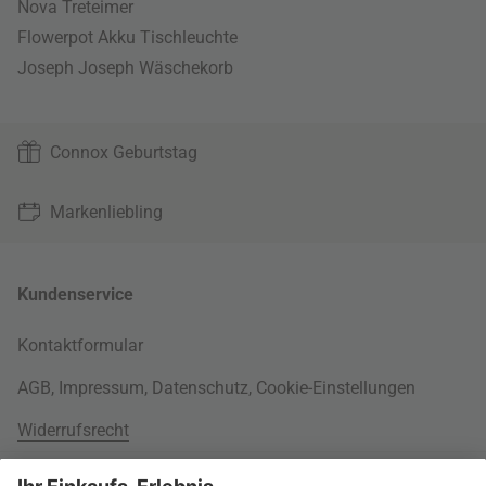
Nova Treteimer
Flowerpot Akku Tischleuchte
Joseph Joseph Wäschekorb
Connox Geburtstag
Markenliebling
Kundenservice
Kontaktformular
AGB
,
Impressum
,
Datenschutz
,
Cookie-Einstellungen
Widerrufsrecht
Rund um Ihre Bestellung