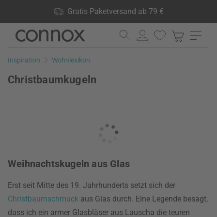
Shop Vorteile: Gratis Paketversand ab 79 €, 24.000 Produkte
Gratis Paketversand ab 79 €
lagernd, 60 Tage Rückgaberecht
Direkt
Direkt
zum
zum
Seiteninhalt
Suchfeld
Inspiration
Wohnlexikon
springen
springen
Christbaumkugeln
Weihnachtskugeln aus Glas
Erst seit Mitte des 19. Jahrhunderts setzt sich der
Christbaumschmuck
aus Glas durch. Eine Legende besagt,
dass ich ein armer Glasbläser aus Lauscha die teuren