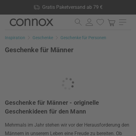
Shop Vorteile: Gratis Paketversand ab 79 €, 24.000 Produkte
Gratis Paketversand ab 79 €
lagernd, 60 Tage Rückgaberecht
Direkt
Direkt
zum
zum
Seiteninhalt
Suchfeld
Inspiration
Geschenke
Geschenke für Personen
springen
springen
Geschenke für Männer
Geschenke für Männer - originelle
Geschenkideen für den Mann
Mehrmals im Jahr stehen wir vor der Herausforderung den
Männern in unserem Leben eine Freude zu bereiten. Ob