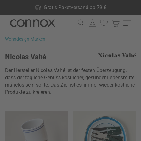
Shop Vorteile: Gratis Paketversand ab 79 €, 24.000 Produkte
Gratis Paketversand ab 79 €
lagernd, 60 Tage Rückgaberecht
Direkt
Direkt
zum
zum
Seiteninhalt
Suchfeld
Wohndesign-Marken
springen
springen
Nicolas Vahé
Der Hersteller Nicolas Vahé ist der festen Überzeugung,
dass der tägliche Genuss köstlicher, gesunder Lebensmittel
mühelos sein sollte. Das Ziel ist es, immer wieder köstliche
Produkte zu kreieren.