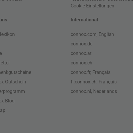
Cookie-Einstellungen
uns
International
lexikon
connox.com, English
connox.de
e
connox.at
etter
connox.ch
enkgutscheine
connox.fr, Français
x Gutschein
fr.connox.ch, Français
nerprogramm
connox.nl, Nederlands
ox Blog
map