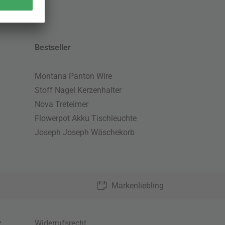
Bestseller
Montana Panton Wire
Stoff Nagel Kerzenhalter
Nova Treteimer
Flowerpot Akku Tischleuchte
Joseph Joseph Wäschekorb
Markenliebling
z
,
Widerrufsrecht