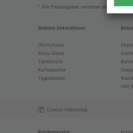
*
Alle Preisangaben verstehen sich inklusive
Beliebte Dekorationen
Belie
Obstschalen
Skand
Iittala Gläser
Gart
Tabletttisch
Büro
Kaffeebecher
Desig
Tagesdecken
Wand
HAY S
Connox Geburtstag
Kundenservice
Konta