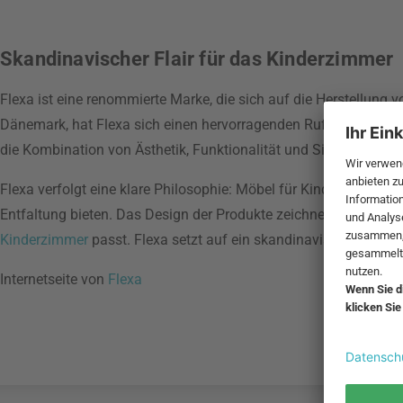
Skandinavischer Flair für das Kinderzimmer
Flexa ist eine renommierte Marke, die sich auf die Herstellung
Dänemark, hat Flexa sich einen hervorragenden Ruf für sein mo
die Kombination von Ästhetik, Funktionalität und Sicherheit, u
Flexa verfolgt eine klare Philosophie: Möbel für Kinder sollen n
Entfaltung bieten. Das Design der Produkte zeichnet sich durch 
Kinderzimmer
passt. Flexa setzt auf ein skandinavisches Design
Internetseite von
Flexa