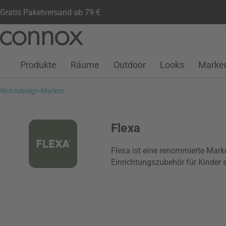
Gratis Paketversand ab 79 €
Kundenkonto
Wunschliste
Warenkorb
Direkt
Direkt
zum
zum
Seiteninhalt
Suchfeld
Produkte
Räume
Outdoor
Looks
Marke
springen
springen
Wohndesign-Marken
Flexa
Flexa ist eine renommierte Mark
Einrichtungszubehör für Kinder sp