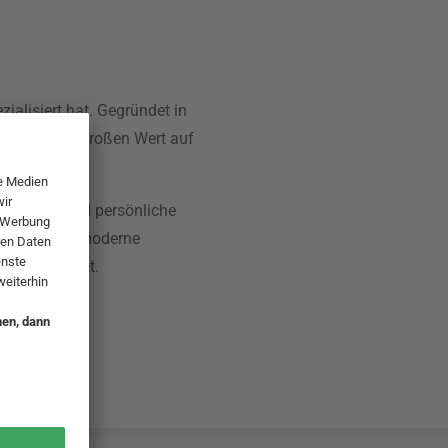
zialisiert hat. Gegründet in
nehmen legt großen Wert auf
t zu werden.
reativität und persönliche
e perfekt in moderne
t auszeichnet.