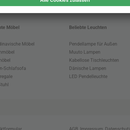
 MwSt. und zzgl.
Versandkosten
.
bte Möbel
Beliebte Leuchten
inavische Möbel
Pendellampe für Außen
enmöbel
Muuto Lampen
möbel
Kabellose Tischleuchten
n-Schlafsofa
Dänische Lampen
regale
LED Pendelleuchte
tuhl
ktformular
AGB
,
Impressum
,
Datenschut