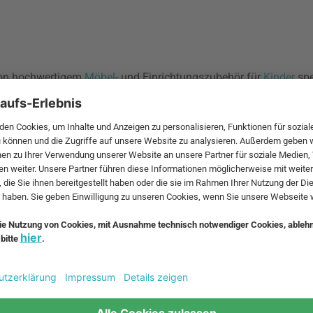
 von hochwertigem
Möbel
- und Einrichtungszubehör für
Kinder
spe
dernes, funktionales und stilvolles Design erworben. Das Unter
m den Bedürfnissen von Kindern und Eltern gleichermaßen gerech
icht nur funktional und sicher sein, sondern auch den Raum für K
klare Linien, helle Farben und eine harmonische Ästhetik aus, di
konzept, das sich durch Schlichtheit, Eleganz und Funktionalitä