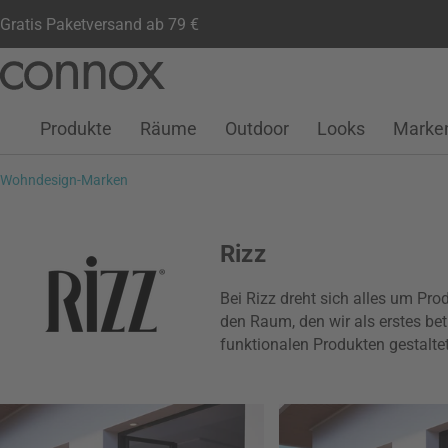
Gratis Paketversand ab 79 €
Kundenkonto
Wunschliste
Warenkorb
Direkt
Direkt
zum
zum
Seiteninhalt
Suchfeld
Produkte
Räume
Outdoor
Looks
Marke
springen
springen
Wohndesign-Marken
Rizz
Bei Rizz dreht sich alles um Pro
den Raum, den wir als erstes bet
funktionalen Produkten gestalte