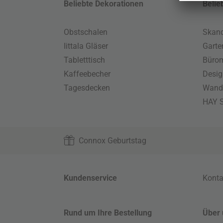
Beliebte Dekorationen
Belie
Obstschalen
Skand
Iittala Gläser
Gart
Tabletttisch
Büro
Kaffeebecher
Desig
Tagesdecken
Wand
HAY S
Connox Geburtstag
Kundenservice
Konta
Rund um Ihre Bestellung
Über 