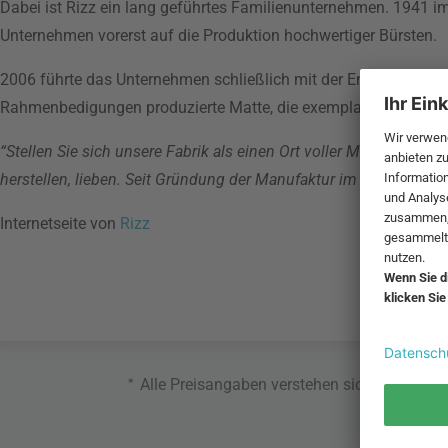
Dabei ist Rizz ein lang geführtes Familienunternehmen. 1941 i
Unternehmen vorerst auf die Produktion hochwertiger Bürsten.
2006 führte das Unternehmen schließlich mit der Entrance
Colle
Rahmenbedigungen produzierte Matte, die exemplarisch für die
“Stellen Sie sich unsere Fabrik als einen Ort voller Magie vor, ei
herstellen, lieben. Seit Gründung der Manufaktur im Jahr 1941, s
Internetseite von
Rizz
*
Alle Preisangaben verstehen sich inklusive