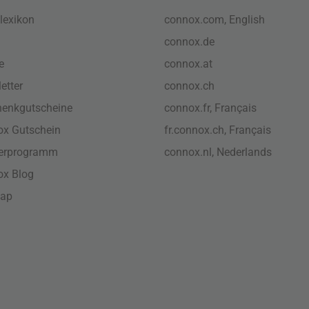
lexikon
connox.com, English
connox.de
e
connox.at
etter
connox.ch
enkgutscheine
connox.fr, Français
x Gutschein
fr.connox.ch, Français
nerprogramm
connox.nl, Nederlands
ox Blog
map