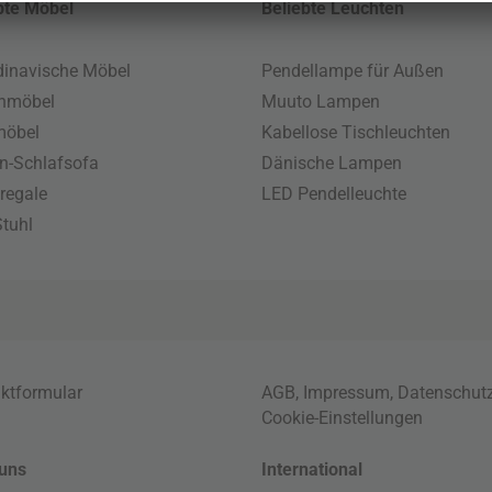
bte Möbel
Beliebte Leuchten
inavische Möbel
Pendellampe für Außen
enmöbel
Muuto Lampen
möbel
Kabellose Tischleuchten
n-Schlafsofa
Dänische Lampen
regale
LED Pendelleuchte
tuhl
ktformular
AGB
,
Impressum
,
Datenschut
Cookie-Einstellungen
uns
International