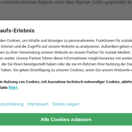
m niederländischen Nijkerk unter dem Namen GeSu gegründet, ko
ction
die RiZZ Fußmatte ein. Eine unter umweltfreundlichen un
 neue Designphilosophie des Unternehmen steht.
nen Ort, an dem sich die Handwerkskunst ganz natürlich entfaltet, w
ind qualifizierte Handwerker und die örtlichen Ressourcen unsere
 MwSt. und zzgl.
Versandkosten
.