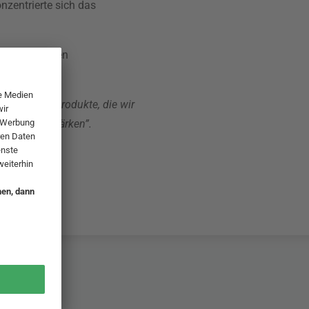
nzentrierte sich das
d ökologischen
eil wir die Produkte, die wir
 grössten Stärken”.