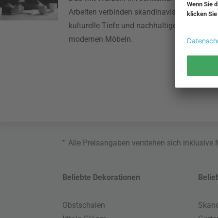
Arbeiten verbinden skandinavische Schlichth
kulturelle Tiefe und nachhaltiges Denken zu
modernen Möbeln.
*
Alle Preisangaben verstehen sich inklusive
Beliebte Dekorationen
Belie
Obstschalen
Skand