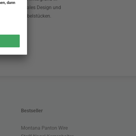
nt er funktionales Design und
 zeitlosen Möbelstücken.
Bestseller
Montana Panton Wire