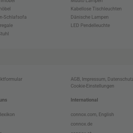
enmöbel
Muuto Lampen
möbel
Kabellose Tischleuchten
n-Schlafsofa
Dänische Lampen
regale
LED Pendelleuchte
tuhl
ktformular
AGB
,
Impressum
,
Datenschut
Cookie-Einstellungen
uns
International
lexikon
connox.com, English
connox.de