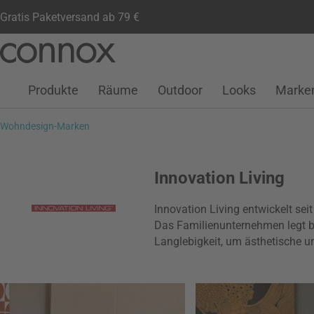
Gratis Paketversand ab 79 €
Kundenkonto
Wunschliste
Warenkorb
Direkt
Direkt
zum
zum
Seiteninhalt
Suchfeld
Produkte
Räume
Outdoor
Looks
Marke
springen
springen
Wohndesign-Marken
Innovation Living
Innovation Living entwickelt se
Das Familienunternehmen legt b
Langlebigkeit, um ästhetische 