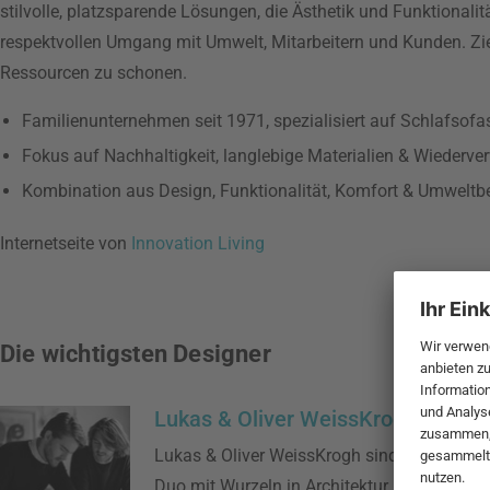
stilvolle, platzsparende Lösungen, die Ästhetik und Funktionalit
respektvollen Umgang mit Umwelt, Mitarbeitern und Kunden. Ziel 
Ressourcen zu schonen.
Familienunternehmen seit 1971, spezialisiert auf Schlafsof
Fokus auf Nachhaltigkeit, langlebige Materialien & Wiederver
Kombination aus Design, Funktionalität, Komfort & Umweltb
Internetseite von
Innovation Living
Die wichtigsten Designer
Lukas & Oliver WeissKrogh
Lukas & Oliver WeissKrogh sind ein dänisch
Duo mit Wurzeln in Architektur und Industri