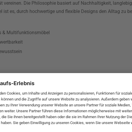
ät vereinen. Die Philosophie basiert auf Nachhaltigkeit, langleb
ist es, durch hochwertige und flexible Designs den Alltag zu be
as & Multifunktionsmöbel
wertbarkeit
ewusstsein
Per Weiss
es Designer-
Per Weiss, geboren 1959 in 
edesign. Ihre
Kopf hinter Innovation Livin