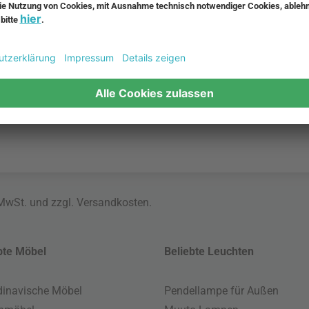
eit,
Architektur und Musik verei
 zeitlosen,
skandinavische Ästhetik zu
 MwSt. und zzgl.
Versandkosten
.
bte Möbel
Beliebte Leuchten
inavische Möbel
Pendellampe für Außen