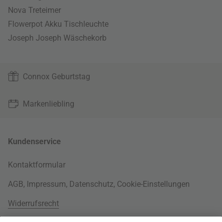
Nova Treteimer
Flowerpot Akku Tischleuchte
Joseph Joseph Wäschekorb
Connox Geburtstag
Markenliebling
Kundenservice
Kontaktformular
AGB
,
Impressum
,
Datenschutz
,
Cookie-Einstellungen
Widerrufsrecht