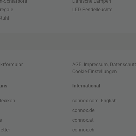
n-Schlafsofa
Dänische Lampen
regale
LED Pendelleuchte
tuhl
ktformular
AGB
,
Impressum
,
Datenschut
Cookie-Einstellungen
uns
International
lexikon
connox.com, English
connox.de
e
connox.at
etter
connox.ch