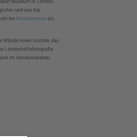
 Albert Museum in London,
grafen und aus top
wohl ins
Kinderzimmer
als
ier Wände holen möchte, das
ne Landschaftsfotografie
en sich im Handumdrehen,