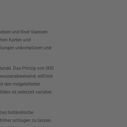
endsen und Roel Vaessen
chen Karten und
ellungen unkompliziert und
lande. Das Prinzip von IXXI
 wasserabweisend, reißfest
t den mitgelieferten
des ist jederzeit variabel.
 Das holländische
höher schlagen zu lassen.