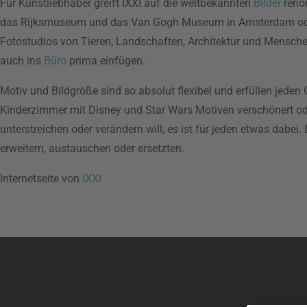
Für Kunstliebhaber greift IXXI auf die weltbekannten
Bilder
renom
das Rijksmuseum und das Van Gogh Museum in Amsterdam oder 
Fotostudios von Tieren, Landschaften, Architektur und Mensche
auch ins
Büro
prima einfügen.
Motiv und Bildgröße sind so absolut flexibel und erfüllen jede
Kinderzimmer mit Disney und Star Wars Motiven verschönert od
unterstreichen oder verändern will, es ist für jeden etwas dabe
erweitern, austauschen oder ersetzten.
Internetseite von
IXXI