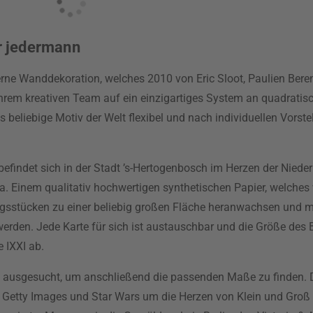
ür jedermann
erne Wanddekoration, welches 2010 von Eric Sloot, Paulien Ber
hrem kreativen Team auf ein einzigartiges System an quadratis
s beliebige Motiv der Welt flexibel und nach individuellen Vorst
efindet sich in der Stadt ’s-Hertogenbosch im Herzen der Nieder
a. Einem qualitativ hochwertigen synthetischen Papier, welches
ngsstücken zu einer beliebig großen Fläche heranwachsen und mi
den. Jede Karte für sich ist austauschbar und die Größe des Bil
 IXXI ab.
tiv ausgesucht, um anschließend die passenden Maße zu finden.
 Getty Images und Star Wars um die Herzen von Klein und Groß 