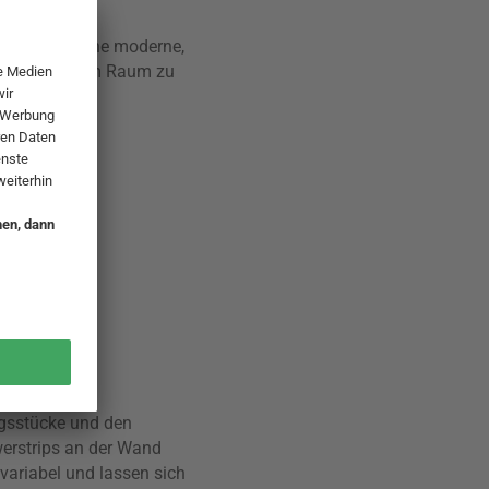
ekoration! Eine moderne,
twerke in jedem Raum zu
ngsstücke und den
werstrips an der Wand
variabel und lassen sich