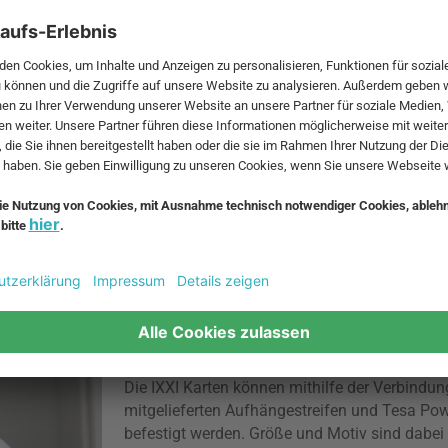
IXXI your World
IXXI verwandelt die ganze Welt in eine Wandd
innovative Art, die Lieblingsbilder oder Kuns
präsentieren.
IXXI an der Wand befestigen
Die IXXI Karten können mithilfe der Verbindu
mitgelieferten Aufhängestreifen und Tesa Po
befestigt werden. Größe und Motiv sind dabei 