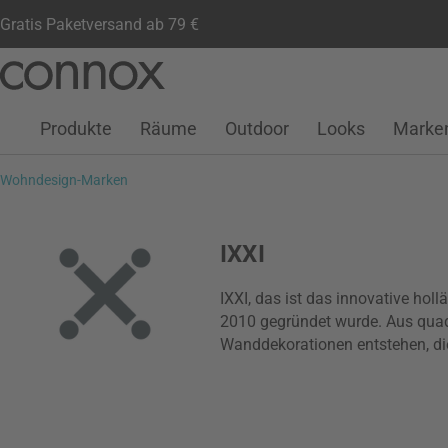
Gratis Paketversand ab 79 €
Kundenkonto
Wunschliste
Warenkorb
Direkt
Direkt
zum
zum
Seiteninhalt
Suchfeld
Produkte
Räume
Outdoor
Looks
Marke
springen
springen
Wohndesign-Marken
IXXI
IXXI, das ist das innovative h
2010 gegründet wurde. Aus quad
Wanddekorationen entstehen, die 