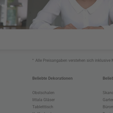
*
Alle Preisangaben verstehen sich inklusive
Beliebte Dekorationen
Belie
Obstschalen
Skand
Iittala Gläser
Gart
Tabletttisch
Büro