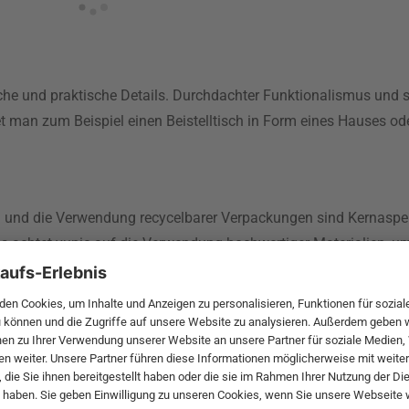
he und praktische Details. Durchdachter Funktionalismus und sti
t man zum Beispiel einen Beistelltisch in Form eines Hauses od
und die Verwendung recycelbarer Verpackungen sind Kernaspekt
us achtet yunic auf die Verwendung hochwertiger Materialien, u