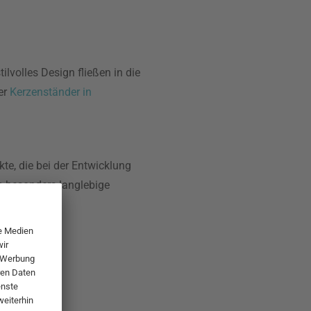
lvolles Design fließen in die
er
Kerzenständer in
e, die bei der Entwicklung
m besonders langlebige