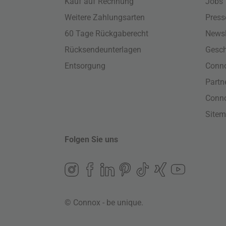
Kauf auf Rechnung
Jobs
Weitere Zahlungsarten
Press
60 Tage Rückgaberecht
Newsl
Rücksendeunterlagen
Gesch
Entsorgung
Conno
Part
Conn
Site
Folgen Sie uns
© Connox - be unique.