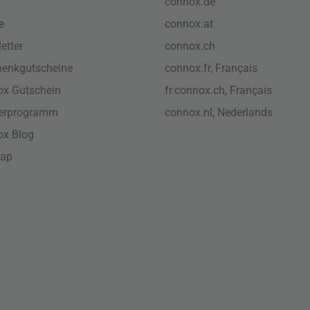
connox.de
e
connox.at
etter
connox.ch
enkgutscheine
connox.fr, Français
x Gutschein
fr.connox.ch, Français
nerprogramm
connox.nl, Nederlands
ox Blog
map