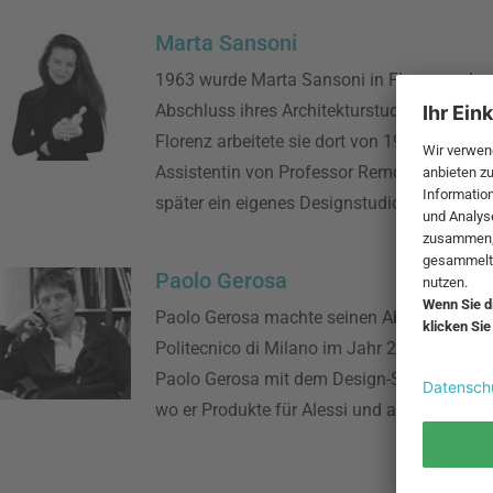
Marta Sansoni
1963 wurde Marta Sansoni in Florenz gebo
Abschluss ihres Architekturstudiums an der 
Florenz arbeitete sie dort von 1990 bis 1998
Assistentin von Professor Remo Buti und g
später ein eigenes Designstudio.
Paolo Gerosa
Paolo Gerosa machte seinen Abschluss an 
Politecnico di Milano im Jahr 2005. Seit 20
Paolo Gerosa mit dem Design-Studio LPW
wo er Produkte für Alessi und andere Marken