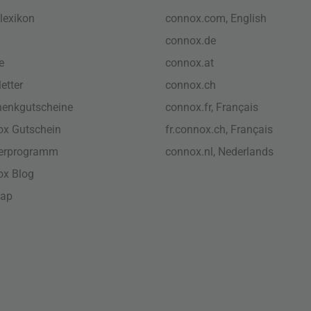
lexikon
connox.com, English
connox.de
e
connox.at
etter
connox.ch
enkgutscheine
connox.fr, Français
x Gutschein
fr.connox.ch, Français
nerprogramm
connox.nl, Nederlands
ox Blog
map