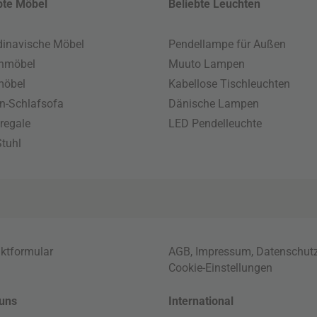
bte Möbel
Beliebte Leuchten
inavische Möbel
Pendellampe für Außen
enmöbel
Muuto Lampen
möbel
Kabellose Tischleuchten
n-Schlafsofa
Dänische Lampen
regale
LED Pendelleuchte
tuhl
ktformular
AGB
,
Impressum
,
Datenschut
Cookie-Einstellungen
uns
International