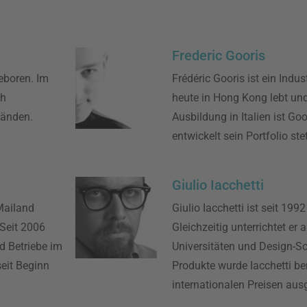
Frederic Gooris
eboren. Im
Frédéric Gooris ist ein Indus
ch
heute in Hong Kong lebt und
tänden.
Ausbildung in Italien ist Go
entwickelt sein Portfolio stet
Giulio Iacchetti
Mailand
Giulio Iacchetti ist seit 199
 Seit 2006
Gleichzeitig unterrichtet er
d Betriebe im
Universitäten und Design-Sch
seit Beginn
Produkte wurde Iacchetti be
internationalen Preisen aus