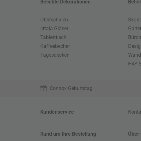
Beliebte Dekorationen
Belie
Obstschalen
Skand
Iittala Gläser
Gart
Tabletttisch
Büro
Kaffeebecher
Desig
Tagesdecken
Wand
HAY S
Connox Geburtstag
Kundenservice
Konta
Rund um Ihre Bestellung
Über 