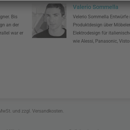
Valerio Sommella
gner. Bis
Velerio Sommella Entwürfe 
ign an der
Produktdesign über Möbelent
allel war er
Elektrodesign für italienisc
wie Alessi, Panasonic, Vist
 MwSt. und zzgl.
Versandkosten
.