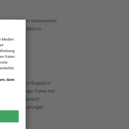
 wurde 1964 im italienischen
und arbeitet Mirri in
s wurde 1976 in Bogotá in
eile hat Rodrigo Torres mit
, Nike und Microsoft
hreren Ausstellungen
ewonnen.