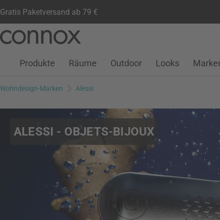
Gratis Paketversand ab 79 €
Kundenkonto
Wunschliste
Warenkorb
Direkt
Direkt
zum
zum
Seiteninhalt
Suchfeld
Produkte
Räume
Outdoor
Looks
Marke
springen
springen
Wohndesign-Marken
Alessi
ALESSI - OBJETS-BIJOUX