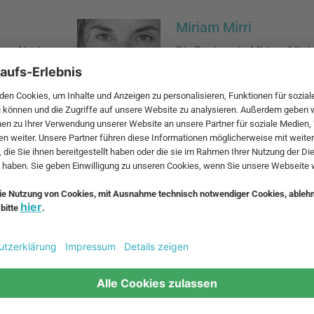
Miriam Mirri
ren. Nach
Die Designerin Miriam Mirri
Universität
Bologna geboren. Heute lebt 
 als
Mailand.
ründete
Rodrigo Torres
der
Der Designer Rodrigo Torre
08 arbeitet
Kolumbien geboren. Mittlerw
K zusammen,
weiteren Firmen wie Ferrero
 entwirft.
zusammengearbeitet, an me
teilgenommen und Preise g