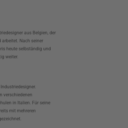
triedesigner aus Belgien, der
 arbeitet. Nach seiner
oris heute selbständig und
ig weiter.
2 Industriedesigner.
 an verschiedenen
ulen in Italien. Für seine
reits mit mehreren
gezeichnet.