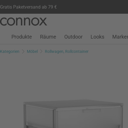
Gratis Paketversand ab 79 €
Kundenkonto
Wunschliste
Warenkorb
Direkt
Direkt
zum
zum
Seiteninhalt
Suchfeld
Produkte
Räume
Outdoor
Looks
Marke
springen
springen
Kategorien
Möbel
Rollwagen, Rollcontainer