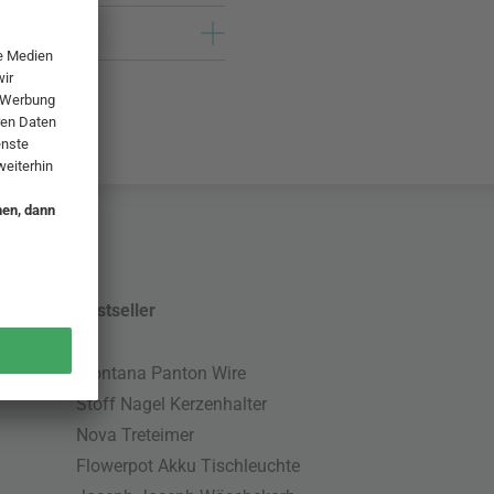
Bestseller
Montana Panton Wire
Stoff Nagel Kerzenhalter
Nova Treteimer
Flowerpot Akku Tischleuchte