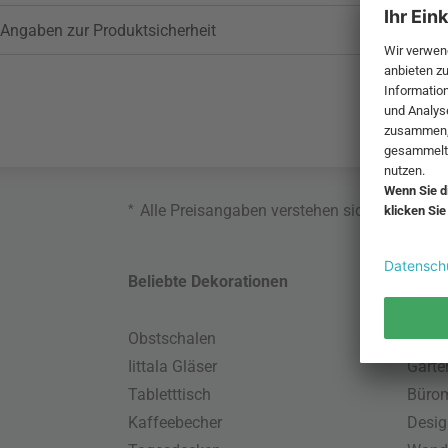
Angaben zur Produktsicherheit
*
Alle Preisangaben verstehen sich inklusive
Beliebte Dekorationen
Belie
Obstschalen
Skand
Iittala Gläser
Gart
Tabletttisch
Büro
Kaffeebecher
Desig