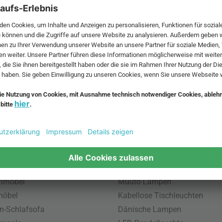
 MwSt. und zzgl.
Versandkosten
.
bte Möbel
Beliebte Leuchten
inavische Möbel
Pendellampe für Außen
enmöbel
Muuto Lampen
möbel
Kabellose Tischleuchten
n-Schlafsofa
Dänische Lampen