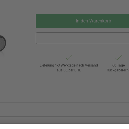
In den Warenkorb
Lieferung 1-3 Werktage nach Versand
60 Tage
aus DE per DHL
Rückgaberech