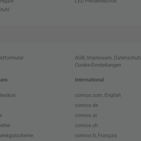
regale
LED Pendelleuchte
tuhl
ktformular
AGB
,
Impressum
,
Datenschut
Cookie-Einstellungen
uns
International
lexikon
connox.com, English
connox.de
e
connox.at
etter
connox.ch
enkgutscheine
connox.fr, Français