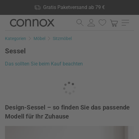
Shop Vorteile: Gratis Paketversand ab 79 €, 24.000 Produkte
Gratis Paketversand ab 79 €
lagernd, 60 Tage Rückgaberecht
Direkt
Direkt
zum
zum
Seiteninhalt
Suchfeld
Kategorien
Möbel
Sitzmöbel
springen
springen
Sessel
Das sollten Sie beim Kauf beachten
Design-Sessel – so finden Sie das passende
Modell für Ihr Zuhause