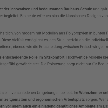
t der innovativen und bedeutsamen Bauhaus-Schule
und galt 
r begleitet. Bis heute erfreuen sich die klassischen Designs vo
rhältlich, von modern mit Modellen aus Polypropylen in bunten F
ese Vielfalt ermöglicht es, den Stuhl perfekt an die individuel
ariieren, ebenso wie die Entscheidung zwischen Freischwinger m
e entscheidende Rolle im Sitzkomfort
. Hochwertige Modelle bi
gefühl gewährleistet. Die Polsterung sorgt nicht nur für Beque
t sie in verschiedenen Umgebungen beliebt. Im
Wohnzimmer setze
nen zeitgemäßen und ergonomischen Arbeitsplatz
sorgen. Wer 
ndern vor allem auch ein einladend gemütliches Ambiente
am Ess