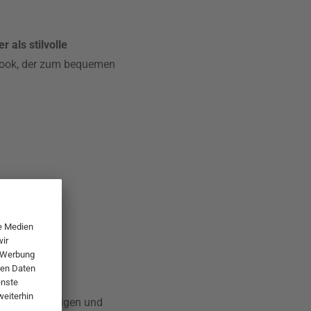
als stilvolle
Look, der zum bequemen
zente.
en, hochwertigen und