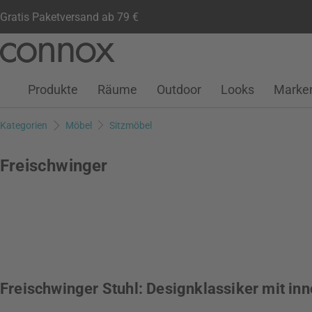
Gratis Paketversand ab 79 €
Kundenkonto
Wunschliste
Warenkorb
Direkt
Direkt
zum
zum
Seiteninhalt
Suchfeld
Produkte
Räume
Outdoor
Looks
Marke
springen
springen
Kategorien
Möbel
Sitzmöbel
Freischwinger
Freischwinger Stuhl: Designklassiker mit in