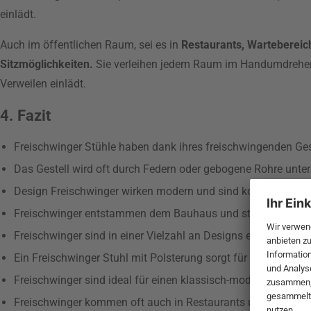
einlädt.
Auch im öffentlichen Raum, sei es in
Restaurants, Wartebereich
Sitzmöglichkeiten.
Sie verleihen jedem Raum im Handumdrehen
Verweilen einlädt.
4. Fazit
Freischwinger Stühle haben dank ihres freischwingenden Gest
Das Gestell wird oft durch Federn oder gebogene Rohre unter
Design Freischwinger wirken modern und sind komfortabel.
Freischwinger entstammen dem Bauhaus und stehen bis heu
Freischwinger sind in einer Vielzahl an Designs erhältlich und 
Ein Freischwinger Stuhl mit Polsterung sorgt für zusätzlichen
Freischwinger sind ideal für einen klassisch-modernen Look
Freischwinger kommen oft auch in Restaurants und anderen