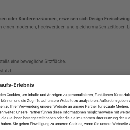
en oder Konferenzräumen, erweisen sich Design Freischwinger 
 einen modernen, hochwertigen und gleichermaßen zeitlosen 
ells eine bewegliche Sitzfläche.
stützt.
te für markantes modernes Möbeldesign.
variieren in Material, Farbe und Stil.
 Komfort und trägt zur Ästhetik des Stuhls bei.
 im
Büro
, setzen aber auch im Wohn- oder
Esszimmer
moderne Ak
 öffentlichen Räumen zum Einsatz und stehen für einen modern