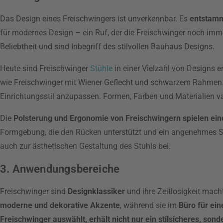
Das Design eines Freischwingers ist unverkennbar. Es
entstamm
für modernes Design – ein Ruf, der die Freischwinger noch imme
Beliebtheit und sind Inbegriff des stilvollen Bauhaus Designs.
Heute sind Freischwinger
Stühle
in einer Vielzahl von Designs e
wie Freischwinger mit Wiener Geflecht und schwarzem Rahmen. Di
Einrichtungsstil anzupassen. Formen, Farben und Materialien v
Die
Polsterung und Ergonomie von Freischwingern spielen ein
Formgebung, die den Rücken unterstützt und ein angenehmes Sitz
auch zur ästhetischen Gestaltung des Stuhls bei.
3. Anwendungsbereiche
Freischwinger sind
Designklassiker
und ihre Zeitlosigkeit mach
moderne und dekorative Akzente
, während sie im
Büro für ei
Freischwinger auswählt, erhält nicht nur ein stilsicheres, so