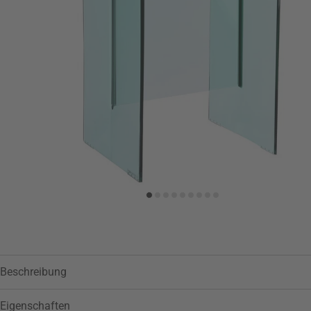
Zur Wunschliste hinzufügen
Beschreibung
Eigenschaften