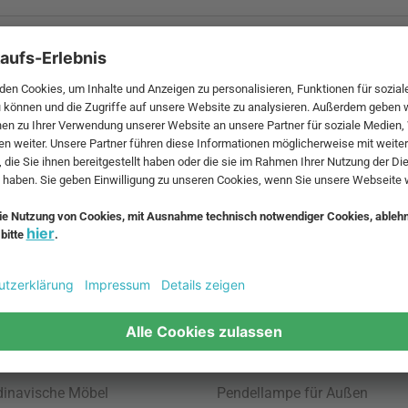
 MwSt. und zzgl.
Versandkosten
.
bte Möbel
Beliebte Leuchten
inavische Möbel
Pendellampe für Außen