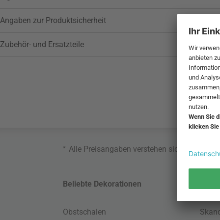
Angaben zur Produktsicherheit
Zubehör- und Ersatzteile
*
Alle Preisangaben verstehen sich inklusive
Beliebte Dekorationen
Belie
Obstschalen
Skand