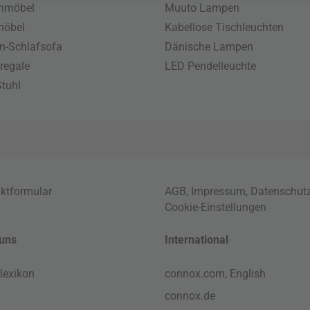
enmöbel
Muuto Lampen
möbel
Kabellose Tischleuchten
n-Schlafsofa
Dänische Lampen
regale
LED Pendelleuchte
tuhl
ktformular
AGB
,
Impressum
,
Datenschut
Cookie-Einstellungen
uns
International
lexikon
connox.com, English
connox.de