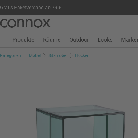
Gratis Paketversand ab 79 €
Kundenkonto
Wunschliste
Warenkorb
Direkt
Direkt
zum
zum
Seiteninhalt
Suchfeld
Produkte
Räume
Outdoor
Looks
Marke
springen
springen
Kategorien
Möbel
Sitzmöbel
Hocker