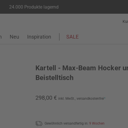
24.000 Produkte lagernd
Ku
n
Neu
Inspiration
SALE
Kartell - Max-Beam Hocker u
Beistelltisch
298,00 €
inkl. MwSt.,
versandkostenfrei
*
Gewöhnlich versandfertig in:
9 Wochen