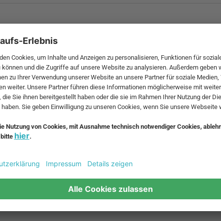
 MwSt. und zzgl.
Versandkosten
.
bte Möbel
Beliebte Leuchten