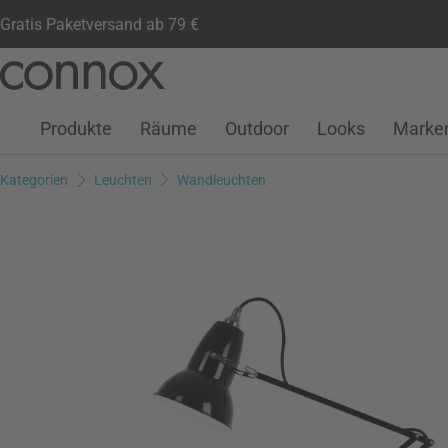
Gratis Paketversand ab 79 €
Kundenkonto
Wunschliste
Warenkorb
Direkt
Direkt
zum
zum
Seiteninhalt
Suchfeld
Produkte
Räume
Outdoor
Looks
Marke
springen
springen
Kategorien
Leuchten
Wandleuchten