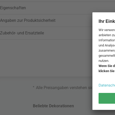
Eigenschaften
Angaben zur Produktsicherheit
Zubehör- und Ersatzteile
*
Alle Preisangaben verstehen sich inklusive
Beliebte Dekorationen
Belie