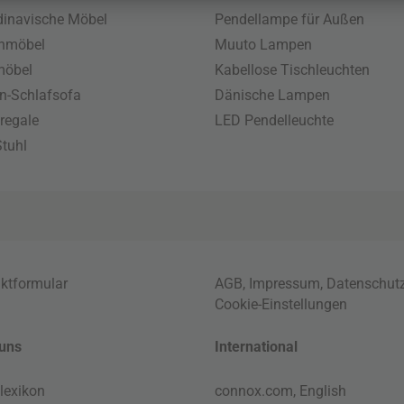
inavische Möbel
Pendellampe für Außen
enmöbel
Muuto Lampen
möbel
Kabellose Tischleuchten
n-Schlafsofa
Dänische Lampen
regale
LED Pendelleuchte
tuhl
ktformular
AGB
,
Impressum
,
Datenschut
Cookie-Einstellungen
uns
International
lexikon
connox.com, English