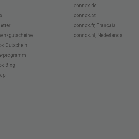
connox.de
e
connox.at
etter
connox.fr, Français
enkgutscheine
connox.nl, Nederlands
x Gutschein
nerprogramm
ox Blog
map