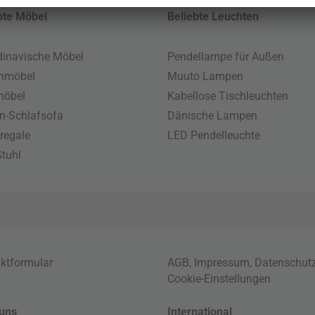
bte Möbel
Beliebte Leuchten
inavische Möbel
Pendellampe für Außen
enmöbel
Muuto Lampen
möbel
Kabellose Tischleuchten
n-Schlafsofa
Dänische Lampen
regale
LED Pendelleuchte
tuhl
ktformular
AGB
,
Impressum
,
Datenschut
Cookie-Einstellungen
uns
International