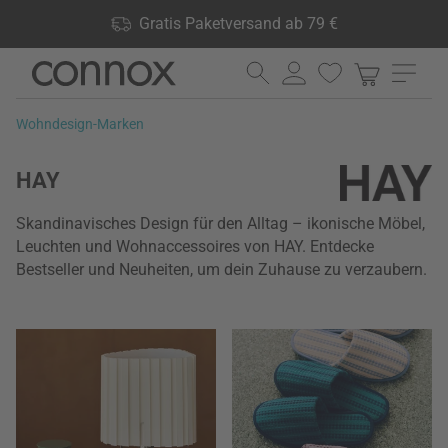
Shop Vorteile: Gratis Paketversand ab 79 €, 24.000 Produkte
Gratis Paketversand ab 79 €
lagernd, 60 Tage Rückgaberecht
Direkt
Direkt
zum
zum
Seiteninhalt
Suchfeld
Wohndesign-Marken
springen
springen
HAY
Skandinavisches Design für den Alltag – ikonische Möbel,
Leuchten und Wohnaccessoires von HAY. Entdecke
Bestseller und Neuheiten, um dein Zuhause zu verzaubern.