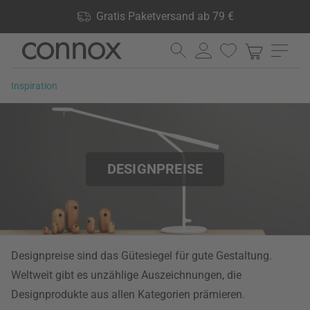
Shop Vorteile: Gratis Paketversand ab 79 €, 24.000 Produkte
Gratis Paketversand ab 79 €
lagernd, 60 Tage Rückgaberecht
Direkt
Direkt
zum
zum
Seiteninhalt
Suchfeld
Inspiration
springen
springen
DESIGNPREISE
Designpreise sind das Gütesiegel für gute Gestaltung.
Weltweit gibt es unzählige Auszeichnungen, die
Designprodukte aus allen Kategorien prämieren.