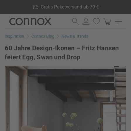
Shop Vorteile: Gratis Paketversand ab 79 €, 24.000 Produkte
Gratis Paketversand ab 79 €
lagernd, 60 Tage Rückgaberecht
Direkt
Direkt
zum
zum
Seiteninhalt
Suchfeld
Inspiration
Connox Blog
News & Trends
springen
springen
60 Jahre Design-Ikonen – Fritz Hansen
feiert Egg, Swan und Drop