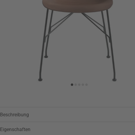
Zur Wunschliste hinzufügen
Beschreibung
Eigenschaften