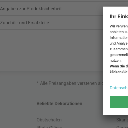
Angaben zur Produktsicherheit
Zubehör- und Ersatzteile
*
Alle Preisangaben verstehen sich inklusive
Beliebte Dekorationen
Belie
Obstschalen
Skand
Iittala Gläser
Gart