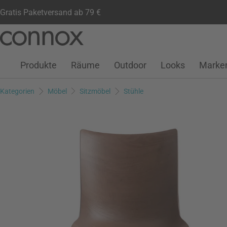
Gratis Paketversand ab 79 €
Kundenkonto
Wunschliste
Warenkorb
Direkt
Direkt
zum
zum
Seiteninhalt
Suchfeld
Produkte
Räume
Outdoor
Looks
Marke
springen
springen
Kategorien
Möbel
Sitzmöbel
Stühle