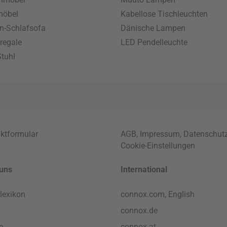
möbel
Kabellose Tischleuchten
n-Schlafsofa
Dänische Lampen
regale
LED Pendelleuchte
tuhl
ktformular
AGB
,
Impressum
,
Datenschut
Cookie-Einstellungen
uns
International
lexikon
connox.com, English
connox.de
e
connox.at