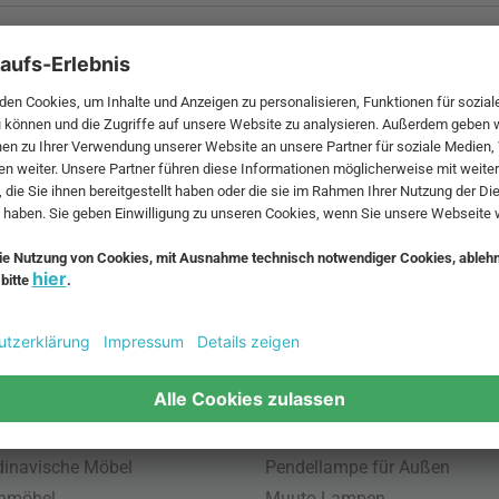
 MwSt. und zzgl.
Versandkosten
.
bte Möbel
Beliebte Leuchten
inavische Möbel
Pendellampe für Außen
enmöbel
Muuto Lampen