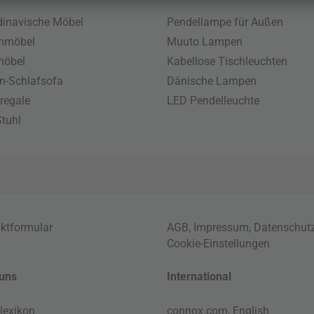
inavische Möbel
Pendellampe für Außen
enmöbel
Muuto Lampen
möbel
Kabellose Tischleuchten
n-Schlafsofa
Dänische Lampen
regale
LED Pendelleuchte
tuhl
ktformular
AGB
,
Impressum
,
Datenschut
Cookie-Einstellungen
uns
International
lexikon
connox.com, English