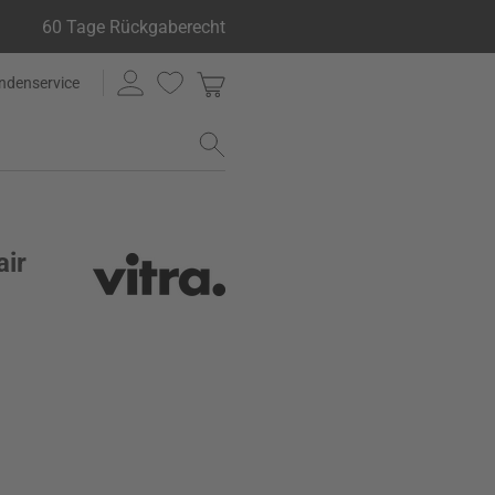
60 Tage Rückgaberecht
ndenservice
air