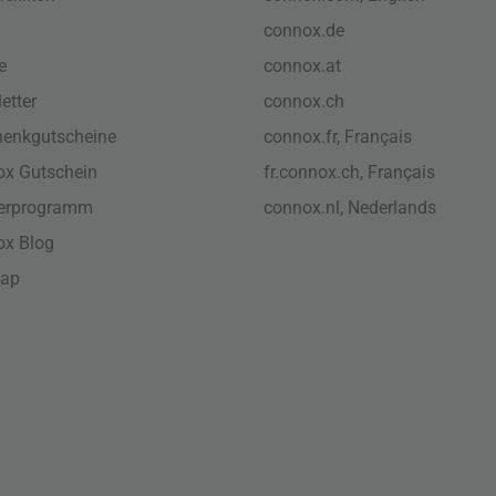
connox.de
e
connox.at
etter
connox.ch
enkgutscheine
connox.fr, Français
x Gutschein
fr.connox.ch, Français
nerprogramm
connox.nl, Nederlands
ox Blog
map