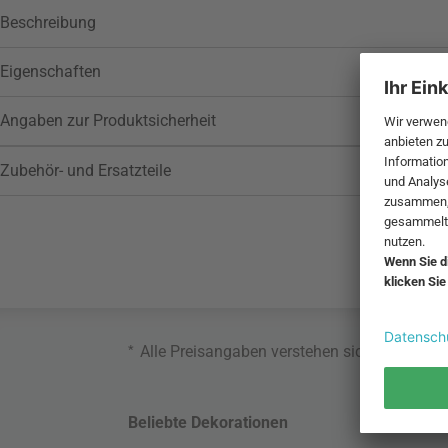
Beschreibung
Eigenschaften
Angaben zur Produktsicherheit
Zubehör- und Ersatzteile
*
Alle Preisangaben verstehen sich inklusive
Beliebte Dekorationen
Belie