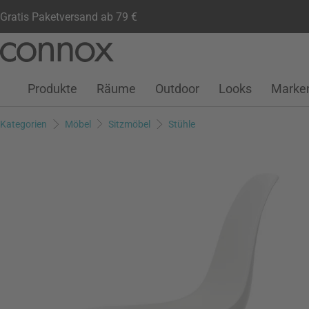
Gratis Paketversand ab 79 €
Kundenkonto
Wunschliste
Warenkorb
Direkt
Direkt
zum
zum
Seiteninhalt
Suchfeld
Produkte
Räume
Outdoor
Looks
Marke
springen
springen
Kategorien
Möbel
Sitzmöbel
Stühle