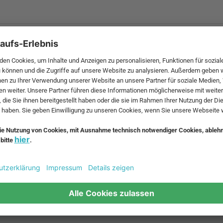
 MwSt. und zzgl.
Versandkosten
.
bte Möbel
Beliebte Leuchten