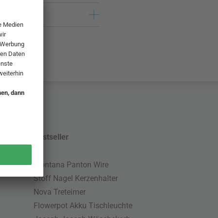
Bestseller
Montana Panton Wire
Stoff Nagel Kerzenhalter
Nova Treteimer
Flowerpot Akku Tischleuchte