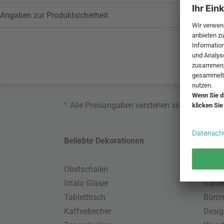
Angaben zur Produktsicherheit
*
Alle Preisangaben verstehen sich inklusive
Beliebte Dekorationen
Belie
Obstschalen
Skand
Iittala Gläser
Gart
Tabletttisch
Büro
Kaffeebecher
Desig