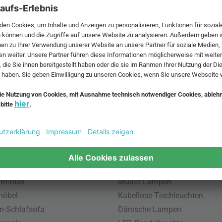
 MwSt. und zzgl.
Versandkosten
.
bte Möbel
Beliebte Leuchten
inavische Möbel
Pendellampe für Außen
enmöbel
Muuto Lampen
möbel
Kabellose Tischleuchten
n-Schlafsofa
Dänische Lampen