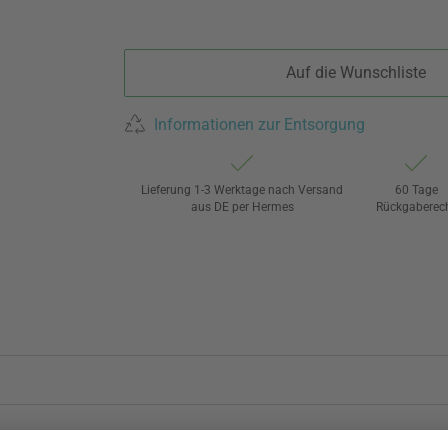
Auf die Wunschliste
Informationen zur Entsorgung
Lieferung 1-3 Werktage nach Versand
60 Tage
aus DE per Hermes
Rückgaberec