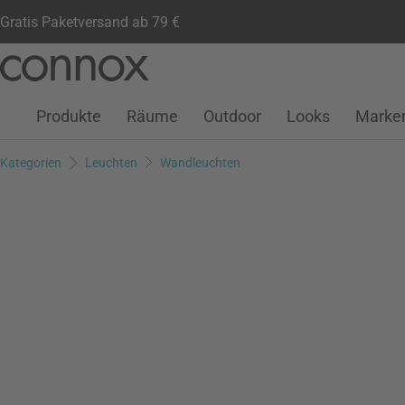
Gratis Paketversand ab 79 €
Kundenkonto
Wunschliste
Warenkorb
Direkt
Direkt
zum
zum
Seiteninhalt
Suchfeld
Produkte
Räume
Outdoor
Looks
Marke
springen
springen
Kategorien
Leuchten
Wandleuchten