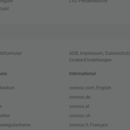
regale
LED Pendelleuchte
tuhl
ktformular
AGB
,
Impressum
,
Datenschut
Cookie-Einstellungen
uns
International
lexikon
connox.com, English
connox.de
e
connox.at
etter
connox.ch
enkgutscheine
connox.fr, Français