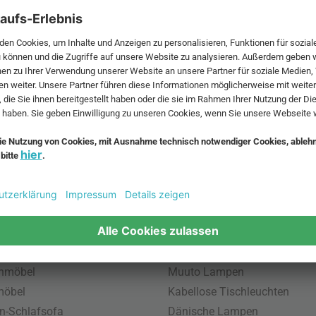
 MwSt. und zzgl.
Versandkosten
.
bte Möbel
Beliebte Leuchten
inavische Möbel
Pendellampe für Außen
enmöbel
Muuto Lampen
möbel
Kabellose Tischleuchten
n-Schlafsofa
Dänische Lampen