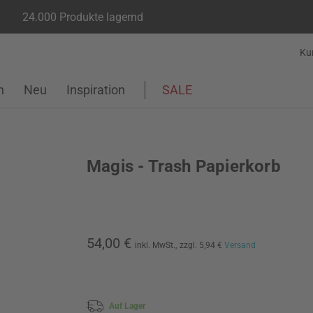
24.000 Produkte lagernd
Ku
n
Neu
Inspiration
SALE
Magis - Trash Papierkorb
54,00 €
inkl. MwSt.,
zzgl. 5,94 €
Versand
Auf Lager