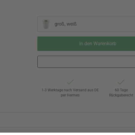
groß, weiß
In den Warenkorb
1-3 Werktage nach Versand aus DE
60 Tage
per Hermes
Rückgaberecht