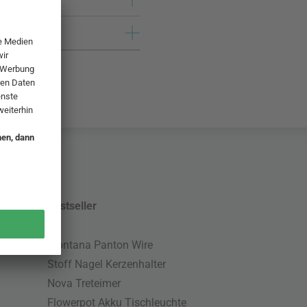
Bestseller
Montana Panton Wire
Stoff Nagel Kerzenhalter
Nova Treteimer
Flowerpot Akku Tischleuchte