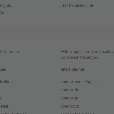
regale
LED Pendelleuchte
tuhl
ktformular
AGB
,
Impressum
,
Datenschut
Cookie-Einstellungen
uns
International
lexikon
connox.com, English
connox.de
e
connox.at
etter
connox.ch