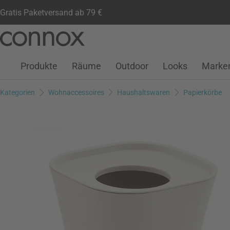
Gratis Paketversand ab 79 €
Kundenkonto
Wunschliste
Warenkorb
Direkt
Direkt
zum
zum
Seiteninhalt
Suchfeld
Produkte
Räume
Outdoor
Looks
Marke
springen
springen
Kategorien
Wohnaccessoires
Haushaltswaren
Papierkörbe