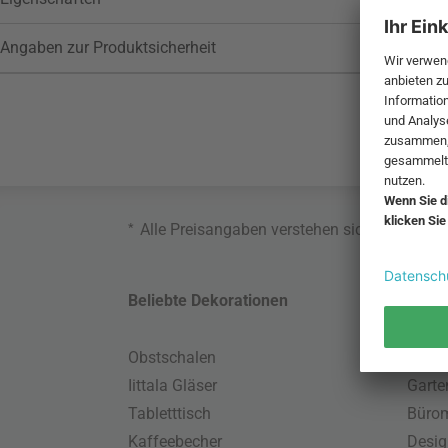
Angaben zur Produktsicherheit
*
Alle Preisangaben verstehen sich inklusive
Beliebte Dekorationen
Belie
Obstschalen
Skand
Iittala Gläser
Gart
Tabletttisch
Büro
Kaffeebecher
Desig