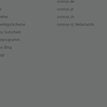
connox.de
e
connox.at
etter
connox.ch
enkgutscheine
connox.nl, Nederlands
x Gutschein
nerprogramm
ox Blog
map