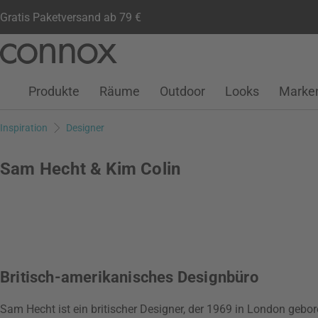
Gratis Paketversand ab 79 €
Kundenkonto
Wunschliste
Warenkorb
Direkt
Direkt
zum
zum
Seiteninhalt
Suchfeld
Produkte
Räume
Outdoor
Looks
Marke
springen
springen
Inspiration
Designer
Sam Hecht & Kim Colin
Britisch-amerikanisches Designbüro
Sam Hecht ist ein britischer Designer, der 1969 in London gebo