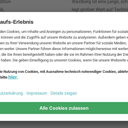
dition
Wästberg ist eine junge, s
ik,
legt großen Wert auf Techn
hrlichen
Kollektion beinhaltet Leuc
wie Maarten Van Severen, Da
Trios Claesson Koivisto Run
 MwSt. und zzgl.
Versandkosten
.
bte Möbel
Beliebte Leuchten