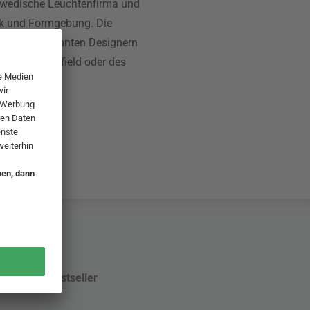
chwedische Leuchtenfirma und
ik und Formgebung. Die
hten von bekannten Designern
vid Chipperfield oder des
e.
Bestseller