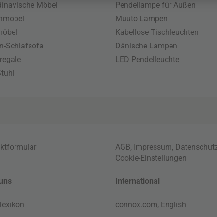
inavische Möbel
Pendellampe für Außen
enmöbel
Muuto Lampen
möbel
Kabellose Tischleuchten
n-Schlafsofa
Dänische Lampen
regale
LED Pendelleuchte
tuhl
ktformular
AGB
,
Impressum
,
Datenschut
Cookie-Einstellungen
uns
International
lexikon
connox.com, English