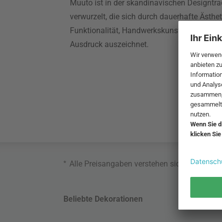
Muuto ist in der skandinavischen Designtra
verwurzelt, die sich durch dauerhafte Ästhet
Funktionalität, Handwerkskunst und einen e
Ausdruck auszeichnet.
*
Alle Preisangaben verstehen sich inklusive
Beliebte Dekorationen
Belie