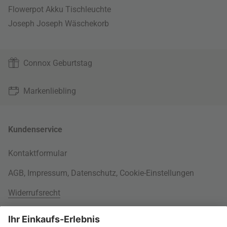
Flowerpot Akku Tischleuchte
Joseph Joseph Wäschekorb
Connox Geburtstag
Markenliebling
Kundenservice
Kontaktformular
AGB
,
Impressum
,
Datenschutz
,
Cookie-Einstellungen
Widerrufsrecht
Rund um Ihre Bestellung