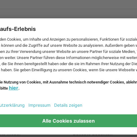
 MwSt. und zzgl.
Versandkosten
.
bte Möbel
Beliebte Leuchten