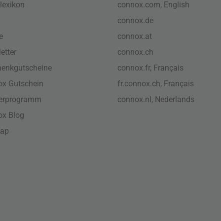
lexikon
connox.com, English
connox.de
e
connox.at
etter
connox.ch
enkgutscheine
connox.fr, Français
x Gutschein
fr.connox.ch, Français
nerprogramm
connox.nl, Nederlands
ox Blog
map