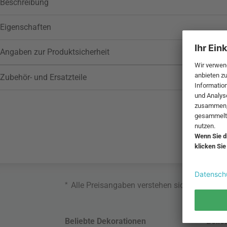
Beschreibung
Eigenschaften
Angaben zur Produktsicherheit
Zubehör- und Ersatzteile
*
Alle Preisangaben verstehen sich inklusive
Beliebte Dekorationen
Belie