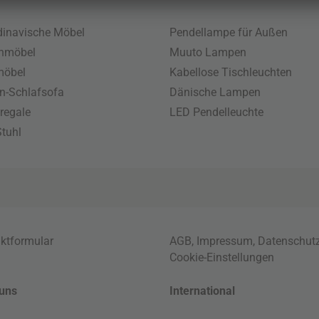
inavische Möbel
Pendellampe für Außen
enmöbel
Muuto Lampen
möbel
Kabellose Tischleuchten
n-Schlafsofa
Dänische Lampen
regale
LED Pendelleuchte
tuhl
ktformular
AGB
,
Impressum
,
Datenschut
Cookie-Einstellungen
uns
International