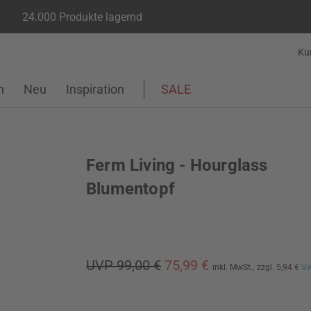
24.000 Produkte lagernd
Ku
n
Neu
Inspiration
SALE
Ferm Living - Hourglass
Blumentopf
UVP 99,00 €
75,99 €
inkl. MwSt.,
zzgl. 5,94 €
Ve