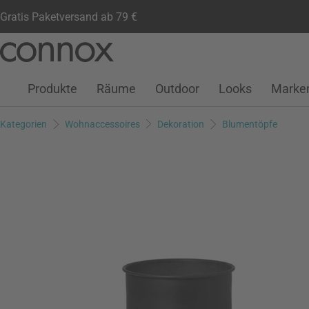
Gratis Paketversand ab 79 €
Kundenkonto
Wunschliste
Warenkorb
Direkt
Direkt
zum
zum
Seiteninhalt
Suchfeld
Produkte
Räume
Outdoor
Looks
Marke
springen
springen
Kategorien
Wohnaccessoires
Dekoration
Blumentöpfe