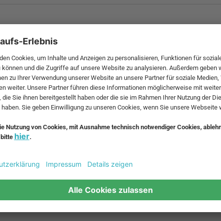
 MwSt. und zzgl.
Versandkosten
.
bte Möbel
Beliebte Leuchten