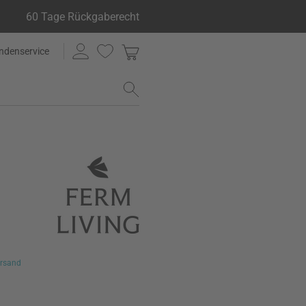
60 Tage Rückgaberecht
ndenservice
rsand