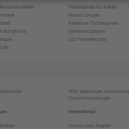
inavische Möbel
Pendellampe für Außen
enmöbel
Muuto Lampen
möbel
Kabellose Tischleuchten
n-Schlafsofa
Dänische Lampen
regale
LED Pendelleuchte
tuhl
ktformular
AGB
,
Impressum
,
Datenschut
Cookie-Einstellungen
uns
International
lexikon
connox.com, English