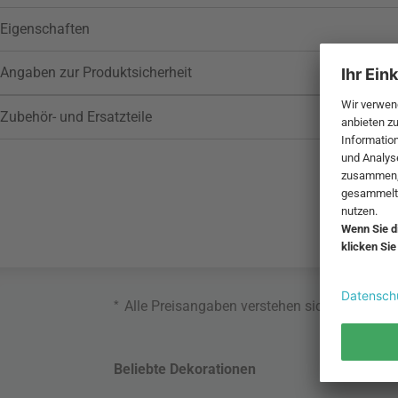
Eigenschaften
Angaben zur Produktsicherheit
Zubehör- und Ersatzteile
*
Alle Preisangaben verstehen sich inklusive
Beliebte Dekorationen
Belie