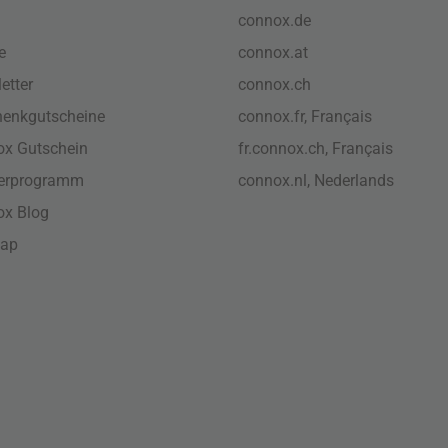
connox.de
e
connox.at
etter
connox.ch
enkgutscheine
connox.fr, Français
x Gutschein
fr.connox.ch, Français
nerprogramm
connox.nl, Nederlands
ox Blog
map