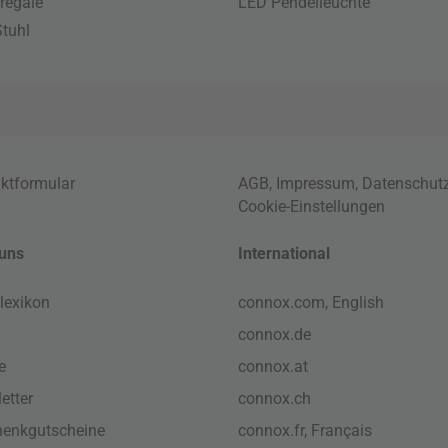
regale
LED Pendelleuchte
tuhl
ktformular
AGB
,
Impressum
,
Datenschut
Cookie-Einstellungen
uns
International
lexikon
connox.com, English
connox.de
e
connox.at
etter
connox.ch
enkgutscheine
connox.fr, Français