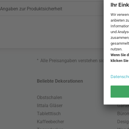
Angaben zur Produktsicherheit
*
Alle Preisangaben verstehen sich inklusive
Beliebte Dekorationen
Belie
Obstschalen
Skand
Iittala Gläser
Gart
Tabletttisch
Büro
Kaffeebecher
Desig