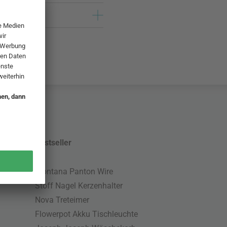
Bestseller
Montana Panton Wire
Stoff Nagel Kerzenhalter
Nova Treteimer
Flowerpot Akku Tischleuchte