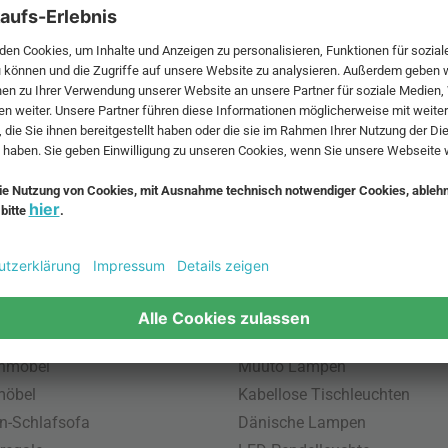
 MwSt. und zzgl.
Versandkosten
.
bte Möbel
Beliebte Leuchten
inavische Möbel
Pendellampe für Außen
enmöbel
Muuto Lampen
möbel
Kabellose Tischleuchten
n-Schlafsofa
Dänische Lampen