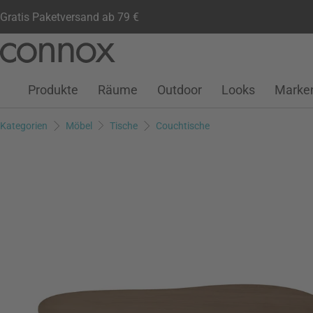
Gratis Paketversand ab 79 €
Kundenkonto
Wunschliste
Warenkorb
Direkt
Direkt
zum
zum
Seiteninhalt
Suchfeld
Produkte
Räume
Outdoor
Looks
Marke
springen
springen
Kategorien
Möbel
Tische
Couchtische