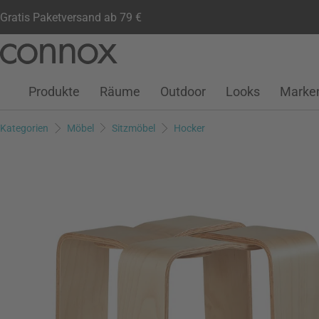
Gratis Paketversand ab 79 €
Kundenkonto
Wunschliste
Warenkorb
Direkt
Direkt
zum
zum
Seiteninhalt
Suchfeld
Produkte
Räume
Outdoor
Looks
Marke
springen
springen
Kategorien
Möbel
Sitzmöbel
Hocker