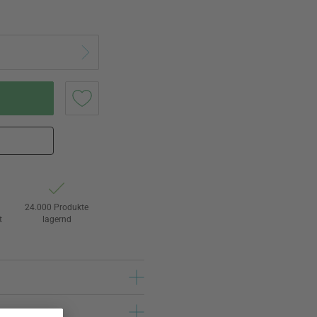
24.000 Produkte
t
lagernd