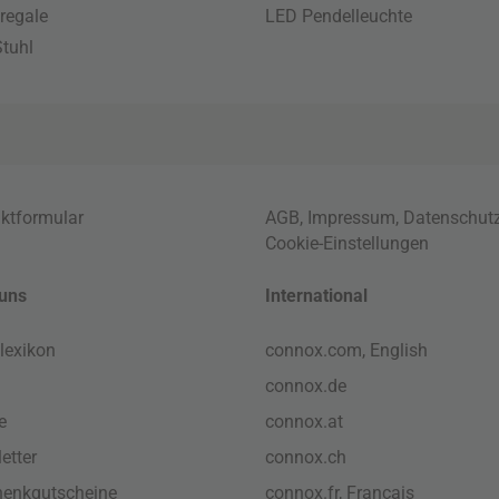
regale
LED Pendelleuchte
tuhl
ktformular
AGB
,
Impressum
,
Datenschut
Cookie-Einstellungen
uns
International
lexikon
connox.com, English
connox.de
e
connox.at
etter
connox.ch
enkgutscheine
connox.fr, Français