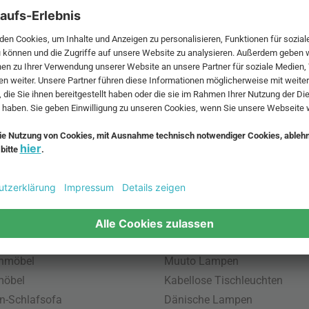
 MwSt. und zzgl.
Versandkosten
.
bte Möbel
Beliebte Leuchten
inavische Möbel
Pendellampe für Außen
enmöbel
Muuto Lampen
möbel
Kabellose Tischleuchten
n-Schlafsofa
Dänische Lampen