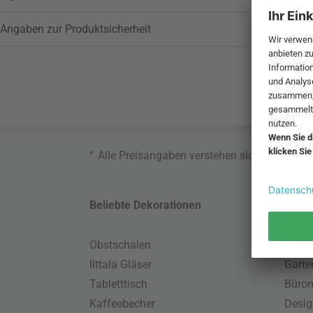
Angaben zur Produktsicherheit
*
Alle Preisangaben verstehen sich inklusive
Beliebte Dekorationen
Belie
Obstschalen
Skand
Iittala Gläser
Gart
Tabletttisch
Büro
Kaffeebecher
Desig