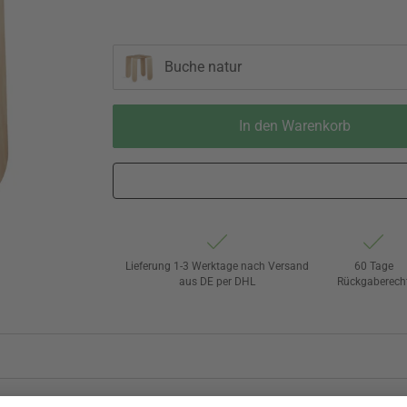
Buche natur
In den Warenkorb
Lieferung 1-3 Werktage nach Versand
60 Tage
aus DE per DHL
Rückgaberech