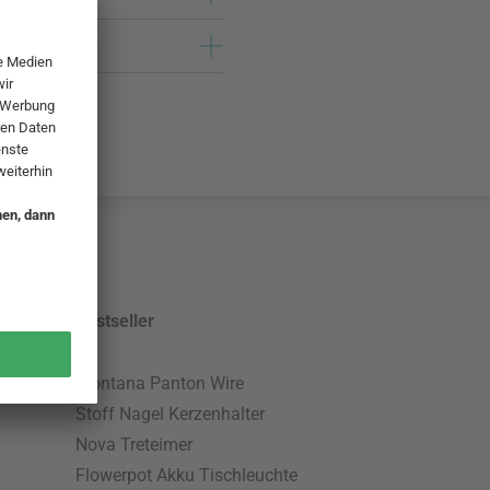
Bestseller
Montana Panton Wire
Stoff Nagel Kerzenhalter
Nova Treteimer
Flowerpot Akku Tischleuchte