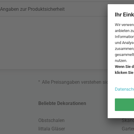
Angaben zur Produktsicherheit
*
Alle Preisangaben verstehen sich inklusive
Beliebte Dekorationen
Belie
Obstschalen
Skand
Iittala Gläser
Gart