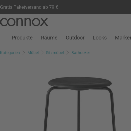
Gratis Paketversand ab 79 €
Kundenkonto
Wunschliste
Warenkorb
Direkt
Direkt
zum
zum
Seiteninhalt
Suchfeld
Produkte
Räume
Outdoor
Looks
Marke
springen
springen
Kategorien
Möbel
Sitzmöbel
Barhocker