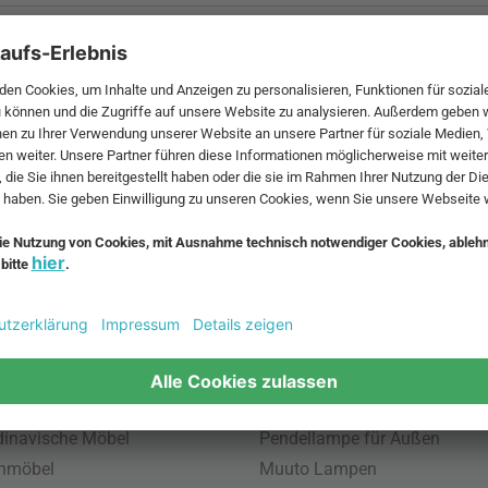
 MwSt. und zzgl.
Versandkosten
.
bte Möbel
Beliebte Leuchten
inavische Möbel
Pendellampe für Außen
enmöbel
Muuto Lampen