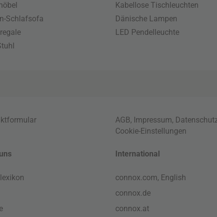
möbel
Kabellose Tischleuchten
n-Schlafsofa
Dänische Lampen
regale
LED Pendelleuchte
tuhl
ktformular
AGB
,
Impressum
,
Datenschut
Cookie-Einstellungen
uns
International
lexikon
connox.com, English
connox.de
e
connox.at