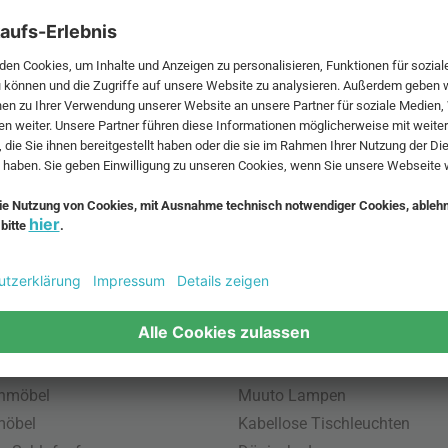
 MwSt. und zzgl.
Versandkosten
.
bte Möbel
Beliebte Leuchten
inavische Möbel
Pendellampe für Außen
enmöbel
Muuto Lampen
möbel
Kabellose Tischleuchten