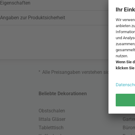
Eigenschaften
Angaben zur Produktsicherheit
*
Alle Preisangaben verstehen sich inklusive
Beliebte Dekorationen
Belie
Obstschalen
Skand
Iittala Gläser
Gart
Tabletttisch
Büro