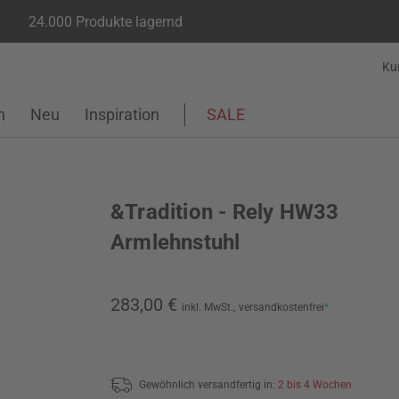
24.000 Produkte lagernd
Ku
n
Neu
Inspiration
SALE
&Tradition - Rely HW33
Armlehnstuhl
283,00 €
inkl. MwSt.,
versandkostenfrei
*
Gewöhnlich versandfertig in:
2 bis 4 Wochen