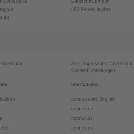
n-Schlafsofa
Dänische Lampen
regale
LED Pendelleuchte
tuhl
ktformular
AGB
,
Impressum
,
Datenschut
Cookie-Einstellungen
uns
International
lexikon
connox.com, English
connox.de
e
connox.at
etter
connox.ch