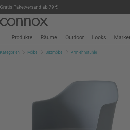
Gratis Paketversand ab 79 €
Kundenkonto
Wunschliste
Warenkorb
Direkt
Direkt
zum
zum
Seiteninhalt
Suchfeld
Produkte
Räume
Outdoor
Looks
Marke
springen
springen
Kategorien
Möbel
Sitzmöbel
Armlehnstühle