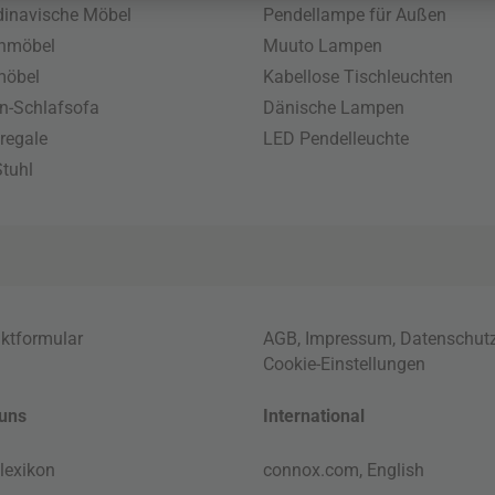
inavische Möbel
Pendellampe für Außen
enmöbel
Muuto Lampen
möbel
Kabellose Tischleuchten
n-Schlafsofa
Dänische Lampen
regale
LED Pendelleuchte
tuhl
ktformular
AGB
,
Impressum
,
Datenschut
Cookie-Einstellungen
uns
International
lexikon
connox.com, English