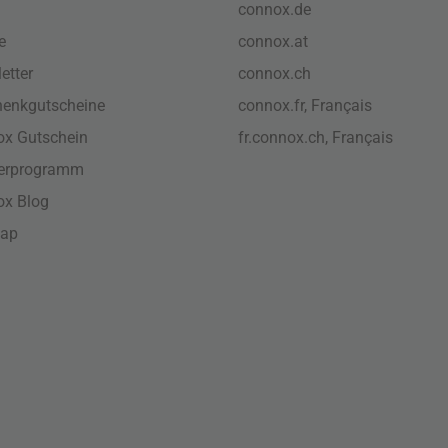
connox.de
e
connox.at
etter
connox.ch
enkgutscheine
connox.fr, Français
x Gutschein
fr.connox.ch, Français
nerprogramm
ox Blog
map