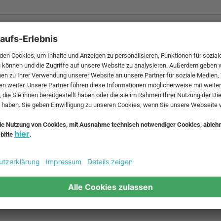
 MwSt. und zzgl.
Versandkosten
.
bte Möbel
Beliebte Leuchten