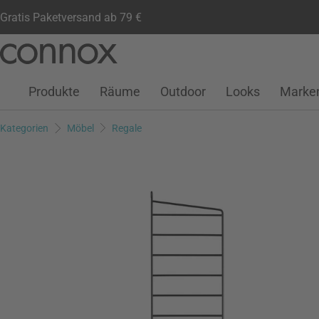
Gratis Paketversand ab 79 €
Kundenkonto
Wunschliste
Warenkorb
Direkt
Direkt
zum
zum
Seiteninhalt
Suchfeld
Produkte
Räume
Outdoor
Looks
Marke
springen
springen
Kategorien
Möbel
Regale