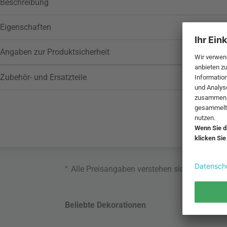
Beschreibung
Eigenschaften
Angaben zur Produktsicherheit
Zubehör- und Ersatzteile
*
Alle Preisangaben verstehen sich inklusive
Beliebte Dekorationen
Belie