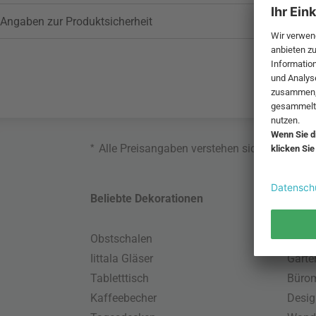
Angaben zur Produktsicherheit
*
Alle Preisangaben verstehen sich inklusive
Beliebte Dekorationen
Belie
Obstschalen
Skand
Iittala Gläser
Gart
Tabletttisch
Büro
Kaffeebecher
Desig