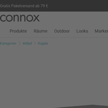
Gratis Paketversand ab 79 €
Kundenkonto
Wunschliste
Warenkorb
Direkt
Direkt
zum
zum
Seiteninhalt
Suchfeld
Produkte
Räume
Outdoor
Looks
Marke
springen
springen
Kategorien
Möbel
Regale