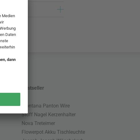
Bestseller
Montana Panton Wire
Stoff Nagel Kerzenhalter
Nova Treteimer
Flowerpot Akku Tischleuchte