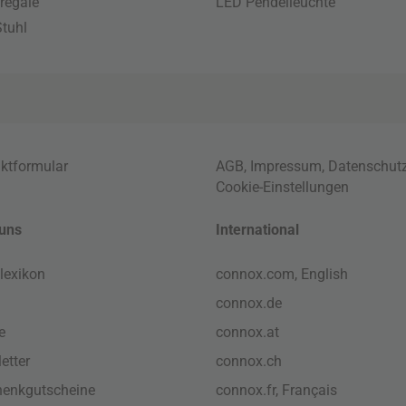
regale
LED Pendelleuchte
tuhl
ktformular
AGB
,
Impressum
,
Datenschut
Cookie-Einstellungen
uns
International
lexikon
connox.com, English
connox.de
e
connox.at
etter
connox.ch
enkgutscheine
connox.fr, Français