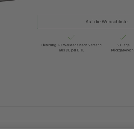
Auf die Wunschliste
Lieferung 1-3 Werktage nach Versand
60 Tage
aus DE per DHL
Rückgaberech