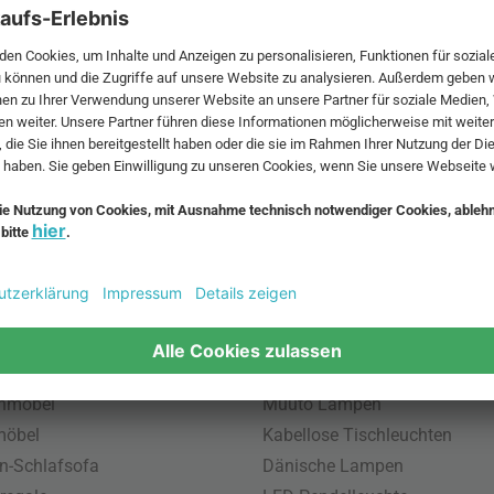
 MwSt. und zzgl.
Versandkosten
.
bte Möbel
Beliebte Leuchten
inavische Möbel
Pendellampe für Außen
enmöbel
Muuto Lampen
möbel
Kabellose Tischleuchten
n-Schlafsofa
Dänische Lampen