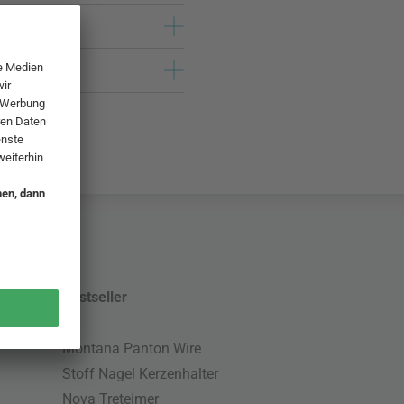
Bestseller
Montana Panton Wire
Stoff Nagel Kerzenhalter
Nova Treteimer