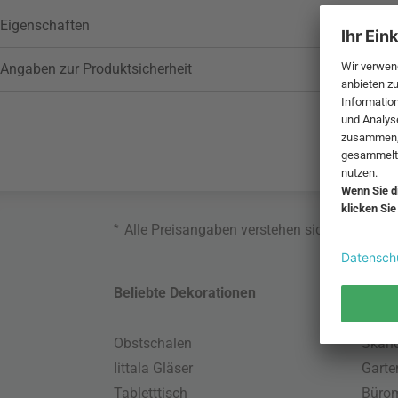
Eigenschaften
Angaben zur Produktsicherheit
*
Alle Preisangaben verstehen sich inklusive
Beliebte Dekorationen
Belie
Obstschalen
Skand
Iittala Gläser
Gart
Tabletttisch
Büro