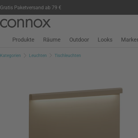
Gratis Paketversand ab 79 €
Kundenkonto
Wunschliste
Warenkorb
Direkt
Direkt
zum
zum
Seiteninhalt
Suchfeld
Produkte
Räume
Outdoor
Looks
Marke
springen
springen
Kategorien
Leuchten
Tischleuchten