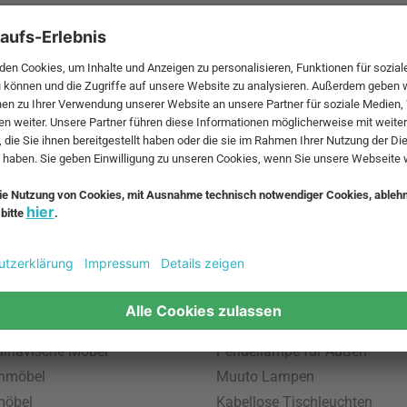
 MwSt. und zzgl.
Versandkosten
.
bte Möbel
Beliebte Leuchten
inavische Möbel
Pendellampe für Außen
enmöbel
Muuto Lampen
möbel
Kabellose Tischleuchten