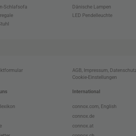
n-Schlafsofa
Dänische Lampen
regale
LED Pendelleuchte
tuhl
ktformular
AGB
,
Impressum
,
Datenschut
Cookie-Einstellungen
uns
International
lexikon
connox.com, English
connox.de
e
connox.at
etter
connox.ch