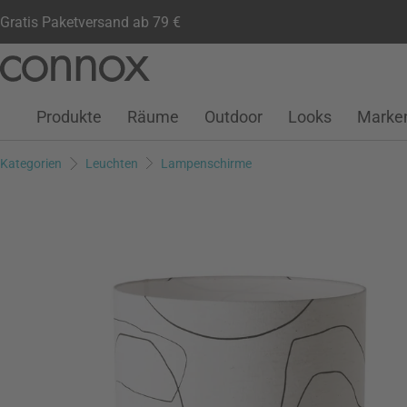
Gratis Paketversand ab 79 €
Kundenkonto
Wunschliste
Warenkorb
Direkt
Direkt
zum
zum
Seiteninhalt
Suchfeld
Produkte
Räume
Outdoor
Looks
Marke
springen
springen
Kategorien
Leuchten
Lampenschirme