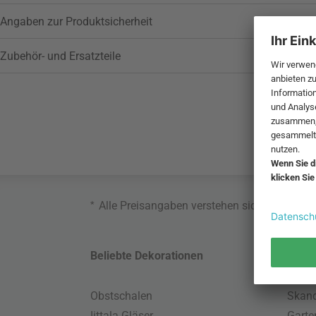
Angaben zur Produktsicherheit
Zubehör- und Ersatzteile
*
Alle Preisangaben verstehen sich inklusive
Beliebte Dekorationen
Belie
Obstschalen
Skand
Iittala Gläser
Gart