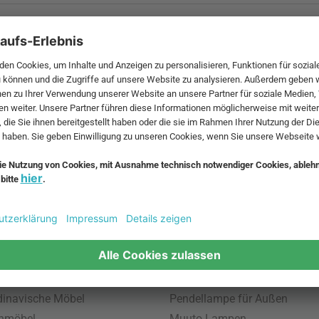
 MwSt. und zzgl.
Versandkosten
.
bte Möbel
Beliebte Leuchten
inavische Möbel
Pendellampe für Außen
enmöbel
Muuto Lampen