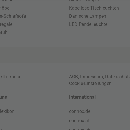
möbel
Kabellose Tischleuchten
n-Schlafsofa
Dänische Lampen
regale
LED Pendelleuchte
tuhl
ktformular
AGB
,
Impressum
,
Datenschut
Cookie-Einstellungen
uns
International
lexikon
connox.de
connox.at
e
connox.ch