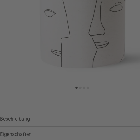
Zur Wunschliste hinzufügen
Beschreibung
Eigenschaften