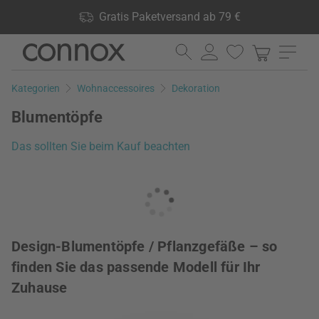
Shop Vorteile: Gratis Paketversand ab 79 €, 24.000 Produkte
Gratis Paketversand ab 79 €
lagernd, 60 Tage Rückgaberecht
Direkt
Direkt
zum
zum
Seiteninhalt
Suchfeld
Kategorien
Wohnaccessoires
Dekoration
springen
springen
Blumentöpfe
Das sollten Sie beim Kauf beachten
Design-Blumentöpfe / Pflanzgefäße – so
finden Sie das passende Modell für Ihr
Zuhause