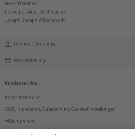
Nova Treteimer
Flowerpot Akku Tischleuchte
Joseph Joseph Wäschekorb
Connox Geburtstag
Markenliebling
Kundenservice
Kontaktformular
AGB
,
Impressum
,
Datenschutz
,
Cookie-Einstellungen
Widerrufsrecht